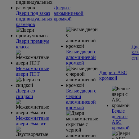
Двери с
Двери под заказ
алюминиевой
индивидуальных
кромкой
размеров
Двери премиум
класса
Две
Белые двери с
кла
алюминиевой
сти
кромкой
Межкомнатные
Двери с АБС
двери ПЭТ
кромкой
Двери со
Белые двери с
скидкой
черной
алюминиевой
кромкой
Белые
двери с
Межкомнатные
АБС
двери Эмалит
кромкой