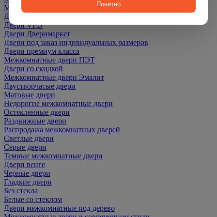
Понятно
Межкомнатные Двери Martdoors
Двери Optima Porte
Двери VFD
Двери Дверимаркет
Двери под заказ индивидуальных размеров
Двери премиум класса
Межкомнатные двери ПЭТ
Двери со скидкой
Межкомнатные двери Эмалит
Двустворчатые двери
Матовые двери
Недорогие межкомнатные двери
Остекленные двери
Раздвижные двери
Распродажа межкомнатных дверей
Светлые двери
Серые двери
Темные межкомнатные двери
Двери венге
Черные двери
Гладкие двери
Без стекла
Белые со стеклом
Двери межкомнатные под дерево
Межкомнатные двери в современном стиле