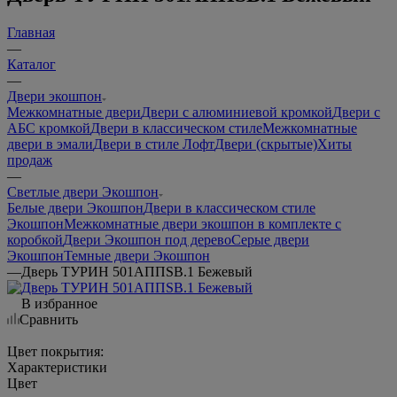
Главная
—
Каталог
—
Двери экошпон
Межкомнатные двери
Двери с алюминиевой кромкой
Двери с
АБС кромкой
Двери в классическом стиле
Межкомнатные
двери в эмали
Двери в стиле Лофт
Двери (скрытые)
Хиты
продаж
—
Светлые двери Экошпон
Белые двери Экошпон
Двери в классическом стиле
Экошпон
Межкомнатные двери экошпон в комплекте с
коробкой
Двери Экошпон под дерево
Серые двери
Экошпон
Темные двери Экошпон
—
Дверь ТУРИН 501AППSB.1 Бежевый
В избранное
Сравнить
Цвет покрытия:
Характеристики
Цвет