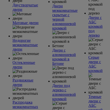
Двустворчатые
Двери
двери
межкомнатные
скрытые с
Двери с
черной
АБС
Матовые двери
алюминиевой
кромкой
кромкой
под
дерево
Недорогие
межкомнатные
двери
Двери с
алюминиевой
Серые
кромкой в
двери с
Остекленные
Бетоне
АБС
двери
кромкой
Раздвижные
двери
Двери под
дерево с
алюминиевой
Темные
кромкой
двери с
Распродажа
АБС
межкомнатных
кромкой