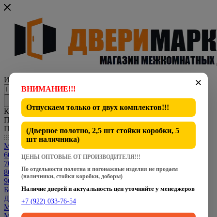
Интернет-магазин представительского класса
✕
ВНИМАНИЕ!!!
Отпускаем только от
двух комплектов
!!!
Каталог
По всему сайту
По каталогу
(Дверное полотно, 2,5 шт стойки коробки, 5
Каталог
шт наличника)
Межкомнатные двери
600 мм
ЦЕНЫ ОПТОВЫЕ ОТ ПРОИЗВОДИТЕЛЯ!!!
700 мм
По отдельности полотна и погонажные изделия не продаем
800 мм
(наличники, стойки коробки, доборы)
900 мм
Наличие дверей и актуальность цен уточняйте у менеджеров
Белые двери
Двери CPL
+7 (922) 033-76-54
Межкомнатные Двери Dverona
Межкомнатные Двери Fly Doors