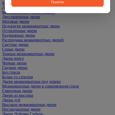
Понятно
Межкомнатные двери ПЭТ
Двери со скидкой
Межкомнатные двери Эмалит
Двустворчатые двери
Матовые двери
Недорогие межкомнатные двери
Остекленные двери
Раздвижные двери
Распродажа межкомнатных дверей
Светлые двери
Серые двери
Темные межкомнатные двери
Двери венге
Черные двери
Гладкие двери
Без стекла
Белые со стеклом
Двери межкомнатные под дерево
Межкомнатные двери в современном стиле
Глянцевые двери
Двери из массива
Двери дуб
Высокие межкомнатные двери
Нестандартные двери
Двери Дубрава Сибирь