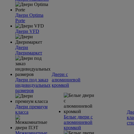
Двери Optima
Porte
Двери VFD
Двери
Дверимаркет
Двери с
Двери под заказ
алюминиевой
индивидуальных
кромкой
размеров
Двери премиум
класса
Две
Белые двери с
кла
алюминиевой
сти
кромкой
Межкомнатные