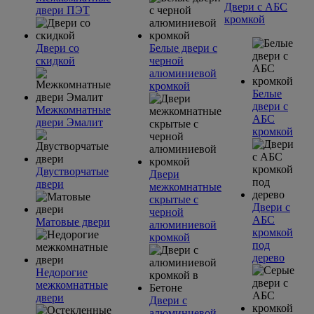
Двери с АБС
двери ПЭТ
кромкой
Двери со
Белые двери с
скидкой
черной
алюминиевой
кромкой
Белые
двери с
Межкомнатные
АБС
двери Эмалит
кромкой
Двустворчатые
Двери
двери
межкомнатные
скрытые с
Двери с
черной
АБС
Матовые двери
алюминиевой
кромкой
кромкой
под
дерево
Недорогие
межкомнатные
двери
Двери с
алюминиевой