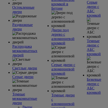
Серые
кромкой в
двери с
Остекленные
Бетоне
АБС
двери
кромкой
Раздвижные
двери
Двери под
дерево с
алюминиевой
Темные
кромкой
двери с
Распродажа
АБС
межкомнатных
кромкой
дверей
Серые двери с
Светлые двери
алюминиевой
кромкой
Серые двери
Бежевые
двери с
АБС
кромкой
Темные
Темные двери
межкомнатные
с
двери
алюминиевой
Двери