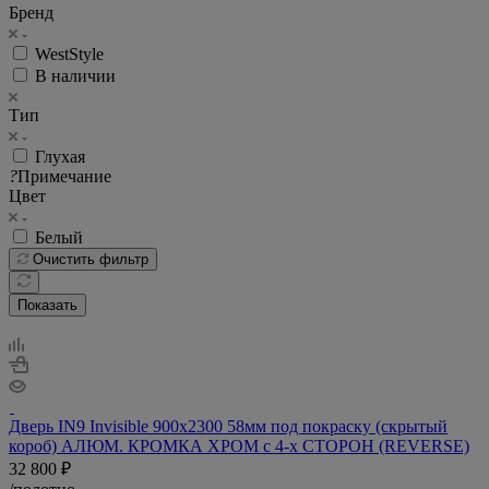
Бренд
WestStyle
В наличии
Тип
Глухая
?
Примечание
Цвет
Белый
Очистить фильтр
Показать
Дверь IN9 Invisible 900х2300 58мм под покраску (скрытый
короб) АЛЮМ. КРОМКА ХРОМ с 4-х СТОРОН (REVERSE)
32 800
₽