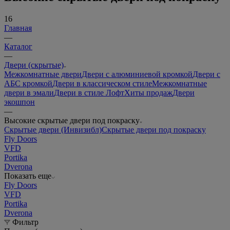
16
Главная
—
Каталог
—
Двери (скрытые)
Межкомнатные двери
Двери с алюминиевой кромкой
Двери с
АБС кромкой
Двери в классическом стиле
Межкомнатные
двери в эмали
Двери в стиле Лофт
Хиты продаж
Двери
экошпон
—
Высокие скрытые двери под покраску
Скрытые двери (Инвизибл)
Скрытые двери под покраску
Fly Doors
VFD
Portika
Dverona
Показать еще
Fly Doors
VFD
Portika
Dverona
Фильтр