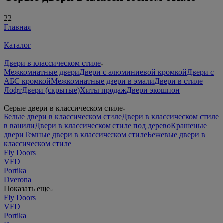
22
Главная
—
Каталог
—
Двери в классическом стиле
Межкомнатные двери
Двери с алюминиевой кромкой
Двери с
АБС кромкой
Межкомнатные двери в эмали
Двери в стиле
Лофт
Двери (скрытые)
Хиты продаж
Двери экошпон
—
Серые двери в классическом стиле
Белые двери в классическом стиле
Двери в классическом стиле
в ванили
Двери в классическом стиле под дерево
Крашеные
двери
Темные двери в классическом стиле
Бежевые двери в
классическом стиле
Fly Doors
VFD
Portika
Dverona
Показать еще
Fly Doors
VFD
Portika