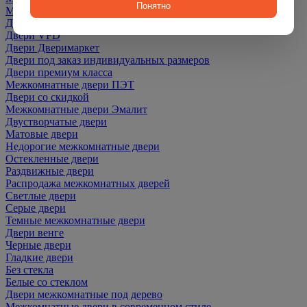
Понятно
Межкомнатные Двери Martdoors
Двери Optima Porte
Двери VFD
Двери Дверимаркет
Двери под заказ индивидуальных размеров
Двери премиум класса
Межкомнатные двери ПЭТ
Двери со скидкой
Межкомнатные двери Эмалит
Двустворчатые двери
Матовые двери
Недорогие межкомнатные двери
Остекленные двери
Раздвижные двери
Распродажа межкомнатных дверей
Светлые двери
Серые двери
Темные межкомнатные двери
Двери венге
Черные двери
Гладкие двери
Без стекла
Белые со стеклом
Двери межкомнатные под дерево
Межкомнатные двери в современном стиле