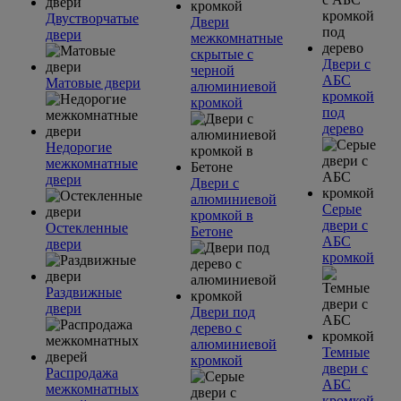
Двустворчатые
Двери
двери
межкомнатные
скрытые с
Двери с
черной
АБС
Матовые двери
алюминиевой
кромкой
кромкой
под
дерево
Недорогие
межкомнатные
двери
Двери с
алюминиевой
Серые
кромкой в
двери с
Остекленные
Бетоне
АБС
двери
кромкой
Раздвижные
двери
Двери под
дерево с
алюминиевой
Темные
кромкой
двери с
Распродажа
АБС
межкомнатных
кромкой