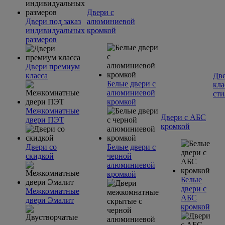
Двери с
Двери под заказ
алюминиевой
индивидуальных
кромкой
размеров
Двери премиум
класса
Две
Белые двери с
кла
алюминиевой
сти
кромкой
Межкомнатные
Двери с АБС
двери ПЭТ
кромкой
Двери со
Белые двери с
скидкой
черной
алюминиевой
кромкой
Белые
двери с
Межкомнатные
АБС
двери Эмалит
кромкой