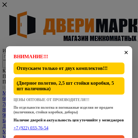
Интернет-магазин представительского класса
✕
ВНИМАНИЕ!!!
Отпускаем только от
двух комплектов
!!!
Каталог
По всему сайту
По каталогу
(Дверное полотно, 2,5 шт стойки коробки, 5
Каталог
шт наличника)
Межкомнатные двери
600 мм
ЦЕНЫ ОПТОВЫЕ ОТ ПРОИЗВОДИТЕЛЯ!!!
700 мм
По отдельности полотна и погонажные изделия не продаем
800 мм
(наличники, стойки коробки, доборы)
900 мм
Наличие дверей и актуальность цен уточняйте у менеджеров
Белые двери
Двери CPL
+7 (922) 033-76-54
Межкомнатные Двери Dverona
Межкомнатные Двери Fly Doors