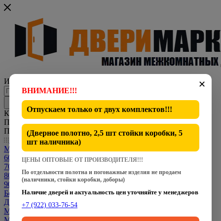
Интернет-магазин представительского класса
✕
ВНИМАНИЕ!!!
Отпускаем только от
двух комплектов
!!!
Каталог
По всему сайту
По каталогу
(Дверное полотно, 2,5 шт стойки коробки, 5
Каталог
шт наличника)
Межкомнатные двери
600 мм
ЦЕНЫ ОПТОВЫЕ ОТ ПРОИЗВОДИТЕЛЯ!!!
700 мм
По отдельности полотна и погонажные изделия не продаем
800 мм
(наличники, стойки коробки, доборы)
900 мм
Наличие дверей и актуальность цен уточняйте у менеджеров
Белые двери
Двери CPL
+7 (922) 033-76-54
Межкомнатные Двери Dverona
Межкомнатные Двери Fly Doors