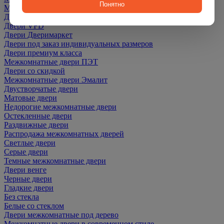
Понятно
Межкомнатные Двери Martdoors
Двери Optima Porte
Двери VFD
Двери Дверимаркет
Двери под заказ индивидуальных размеров
Двери премиум класса
Межкомнатные двери ПЭТ
Двери со скидкой
Межкомнатные двери Эмалит
Двустворчатые двери
Матовые двери
Недорогие межкомнатные двери
Остекленные двери
Раздвижные двери
Распродажа межкомнатных дверей
Светлые двери
Серые двери
Темные межкомнатные двери
Двери венге
Черные двери
Гладкие двери
Без стекла
Белые со стеклом
Двери межкомнатные под дерево
Межкомнатные двери в современном стиле