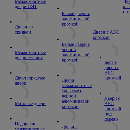
Межкомнатные
Две
двери ПЭТ
кла
сти
Белые двери с
алюминиевой
кромкой
Двери со
скидкой
Двери с АБС
кромкой
Белые двери с
черной
Межкомнатные
алюминиевой
двери Эмалит
кромкой
Белые
двери с
АБС
Двустворчатые
кромкой
Двери
двери
межкомнатные
скрытые с
черной
Двери с
алюминиевой
Матовые двери
АБС
кромкой
кромкой
под
дерево
Недорогие
Двери с
межкомнатные