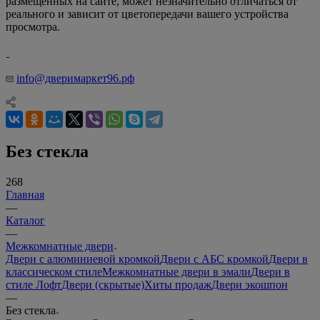
размещенных на сайте, может незначительно отличаться от
реального и зависит от цветопередачи вашего устройства
просмотра.
info@дверимаркет96.рф
Без стекла
268
Главная
—
Каталог
—
Межкомнатные двери
Двери с алюминиевой кромкой
Двери с АБС кромкой
Двери в
классическом стиле
Межкомнатные двери в эмали
Двери в
стиле Лофт
Двери (скрытые)
Хиты продаж
Двери экошпон
—
Без стекла