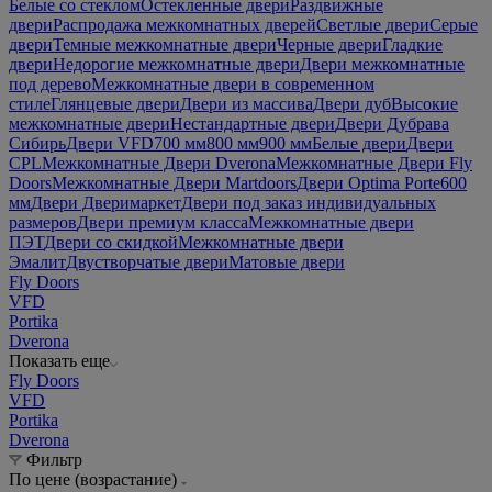
Белые со стеклом
Остекленные двери
Раздвижные
двери
Распродажа межкомнатных дверей
Светлые двери
Серые
двери
Темные межкомнатные двери
Черные двери
Гладкие
двери
Недорогие межкомнатные двери
Двери межкомнатные
под дерево
Межкомнатные двери в современном
стиле
Глянцевые двери
Двери из массива
Двери дуб
Высокие
межкомнатные двери
Нестандартные двери
Двери Дубрава
Сибирь
Двери VFD
700 мм
800 мм
900 мм
Белые двери
Двери
CPL
Межкомнатные Двери Dverona
Межкомнатные Двери Fly
Doors
Межкомнатные Двери Martdoors
Двери Optima Porte
600
мм
Двери Дверимаркет
Двери под заказ индивидуальных
размеров
Двери премиум класса
Межкомнатные двери
ПЭТ
Двери со скидкой
Межкомнатные двери
Эмалит
Двустворчатые двери
Матовые двери
Fly Doors
VFD
Portika
Dverona
Показать еще
Fly Doors
VFD
Portika
Dverona
Фильтр
По цене (возрастание)