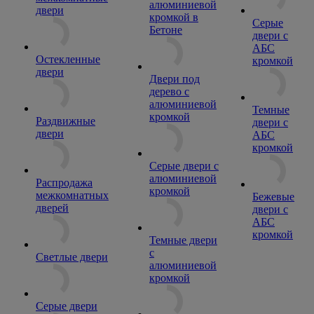
алюминиевой
двери
кромкой в
Серые
Бетоне
двери с
АБС
Остекленные
кромкой
двери
Двери под
дерево с
алюминиевой
Темные
кромкой
Раздвижные
двери с
двери
АБС
кромкой
Серые двери с
алюминиевой
Распродажа
кромкой
межкомнатных
Бежевые
дверей
двери с
АБС
кромкой
Темные двери
с
Светлые двери
алюминиевой
кромкой
Серые двери