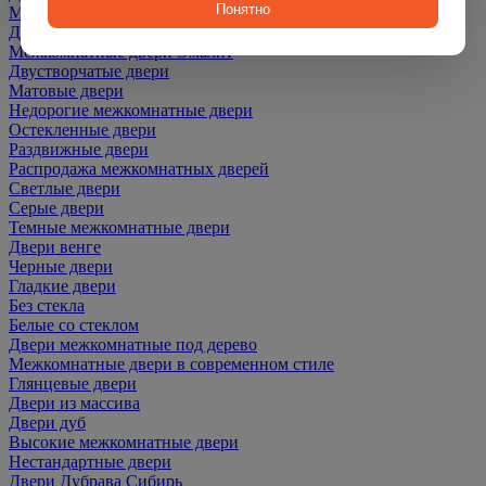
Понятно
Межкомнатные двери ПЭТ
Двери со скидкой
Межкомнатные двери Эмалит
Двустворчатые двери
Матовые двери
Недорогие межкомнатные двери
Остекленные двери
Раздвижные двери
Распродажа межкомнатных дверей
Светлые двери
Серые двери
Темные межкомнатные двери
Двери венге
Черные двери
Гладкие двери
Без стекла
Белые со стеклом
Двери межкомнатные под дерево
Межкомнатные двери в современном стиле
Глянцевые двери
Двери из массива
Двери дуб
Высокие межкомнатные двери
Нестандартные двери
Двери Дубрава Сибирь