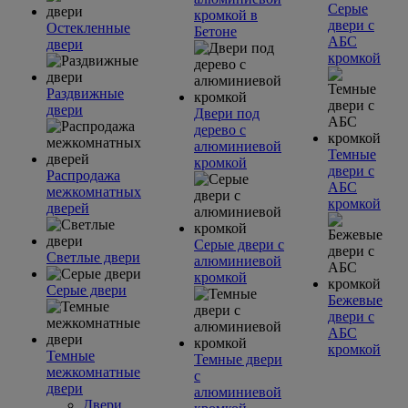
Серые
кромкой в
двери с
Остекленные
Бетоне
АБС
двери
кромкой
Раздвижные
двери
Двери под
дерево с
алюминиевой
Темные
кромкой
двери с
Распродажа
АБС
межкомнатных
кромкой
дверей
Серые двери с
Светлые двери
алюминиевой
кромкой
Серые двери
Бежевые
двери с
АБС
кромкой
Темные
Темные двери
межкомнатные
с
двери
алюминиевой
Двери