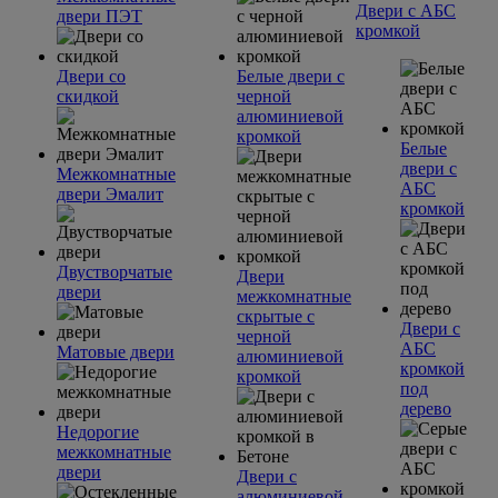
Двери с АБС
двери ПЭТ
кромкой
Двери со
Белые двери с
скидкой
черной
алюминиевой
кромкой
Белые
двери с
Межкомнатные
АБС
двери Эмалит
кромкой
Двустворчатые
Двери
двери
межкомнатные
скрытые с
Двери с
черной
АБС
Матовые двери
алюминиевой
кромкой
кромкой
под
дерево
Недорогие
межкомнатные
двери
Двери с
алюминиевой