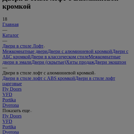
кромкой
18
Главная
—
Каталог
—
Двери в стиле Лофт
Межкомнатные двери
Двери с алюминиевой кромкой
Двери с
АБС кромкой
Двери в классическом стиле
Межкомнатные
двери в эмали
Двери (скрытые)
Хиты продаж
Двери экошпон
—
Двери в стиле лофт с алюминиевой кромкой
Двери в стиле лофт с ABS кромкой
Двери в стиле лофт
царговые
Fly Doors
VFD
Portika
Dverona
Показать еще
Fly Doors
VFD
Portika
Dverona