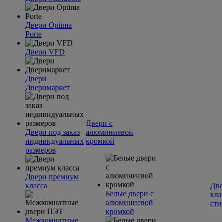
Двери Optima
Porte
Двери VFD
Двери
Дверимаркет
Двери с
Двери под заказ
алюминиевой
индивидуальных
кромкой
размеров
Двери премиум
класса
Две
Белые двери с
кла
алюминиевой
сти
кромкой
Межкомнатные