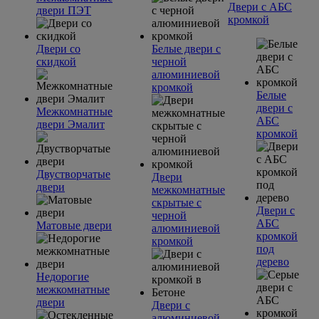
Двери с АБС
двери ПЭТ
кромкой
Двери со
Белые двери с
скидкой
черной
алюминиевой
кромкой
Белые
двери с
Межкомнатные
АБС
двери Эмалит
кромкой
Двустворчатые
Двери
двери
межкомнатные
скрытые с
Двери с
черной
АБС
Матовые двери
алюминиевой
кромкой
кромкой
под
дерево
Недорогие
межкомнатные
двери
Двери с
алюминиевой