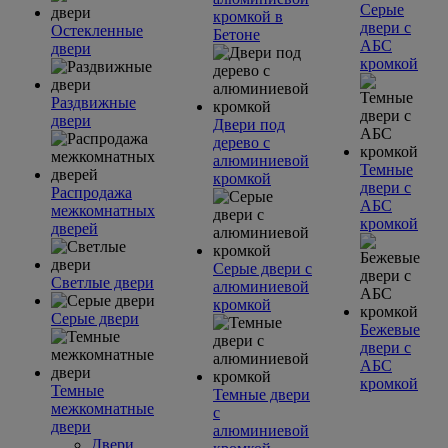
Серые
кромкой в
двери с
Остекленные
Бетоне
АБС
двери
кромкой
Раздвижные
двери
Двери под
дерево с
алюминиевой
Темные
кромкой
двери с
Распродажа
АБС
межкомнатных
кромкой
дверей
Серые двери с
Светлые двери
алюминиевой
кромкой
Серые двери
Бежевые
двери с
АБС
кромкой
Темные
Темные двери
межкомнатные
с
двери
алюминиевой
Двери