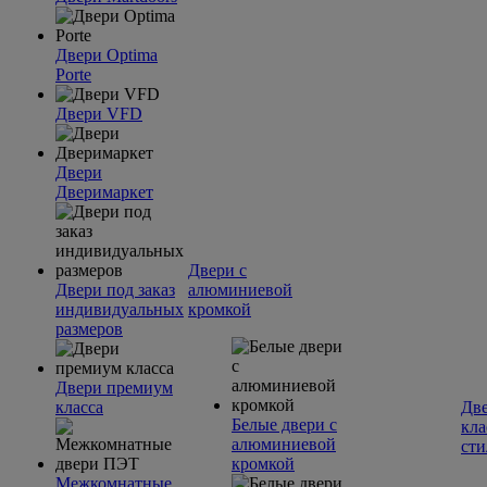
Двери Optima
Porte
Двери VFD
Двери
Дверимаркет
Двери с
Двери под заказ
алюминиевой
индивидуальных
кромкой
размеров
Двери премиум
класса
Две
Белые двери с
кла
алюминиевой
сти
кромкой
Межкомнатные