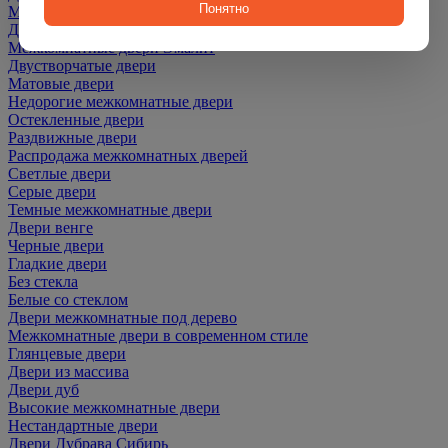
Понятно
Межкомнатные двери ПЭТ
Двери со скидкой
Межкомнатные двери Эмалит
Двустворчатые двери
Матовые двери
Недорогие межкомнатные двери
Остекленные двери
Раздвижные двери
Распродажа межкомнатных дверей
Светлые двери
Серые двери
Темные межкомнатные двери
Двери венге
Черные двери
Гладкие двери
Без стекла
Белые со стеклом
Двери межкомнатные под дерево
Межкомнатные двери в современном стиле
Глянцевые двери
Двери из массива
Двери дуб
Высокие межкомнатные двери
Нестандартные двери
Двери Дубрава Сибирь