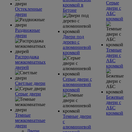
Серые
кромкой в
двери с
Остекленные
Бетоне
АБС
двери
кромкой
Раздвижные
двери
Двери под
дерево с
алюминиевой
Темные
кромкой
двери с
Распродажа
АБС
межкомнатных
кромкой
дверей
Серые двери с
Светлые двери
алюминиевой
кромкой
Серые двери
Бежевые
двери с
АБС
кромкой
Темные
Темные двери
межкомнатные
с
двери
алюминиевой
Двери