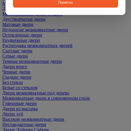
Понятно
Межкомнатные двери ПЭТ
Двери со скидкой
Межкомнатные двери Эмалит
Двустворчатые двери
Матовые двери
Недорогие межкомнатные двери
Остекленные двери
Раздвижные двери
Распродажа межкомнатных дверей
Светлые двери
Серые двери
Темные межкомнатные двери
Двери венге
Черные двери
Гладкие двери
Без стекла
Белые со стеклом
Двери межкомнатные под дерево
Межкомнатные двери в современном стиле
Глянцевые двери
Двери из массива
Двери дуб
Высокие межкомнатные двери
Нестандартные двери
Двери Дубрава Сибирь