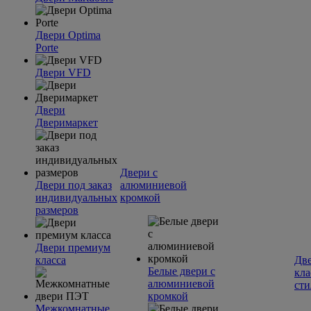
Двери Optima
Porte
Двери VFD
Двери
Дверимаркет
Двери с
Двери под заказ
алюминиевой
индивидуальных
кромкой
размеров
Двери премиум
класса
Две
Белые двери с
кла
алюминиевой
сти
кромкой
Межкомнатные