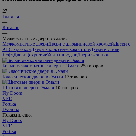
27
Главная
—
Каталог
—
Межкомнатные двери в эмали
Межкомнатные двери
Двери с алюминиевой кромкой
Двери с
АБС кромкой
Двери в классическом стиле
Двери в стиле
Лофт
Двери (скрытые)
Хиты продаж
Двери экошпон
Белые межкомнатные двери в Эмали
25 товаров
Классические двери в Эмали
17 товаров
Щитовые двери в Эмали
10 товаров
Fly Doors
VFD
Portika
Dverona
Показать еще
Fly Doors
VFD
Portika