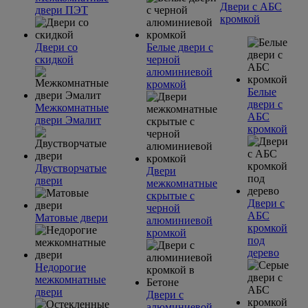
Двери с АБС
двери ПЭТ
кромкой
Двери со
Белые двери с
скидкой
черной
алюминиевой
кромкой
Белые
двери с
Межкомнатные
АБС
двери Эмалит
кромкой
Двустворчатые
Двери
двери
межкомнатные
скрытые с
Двери с
черной
АБС
Матовые двери
алюминиевой
кромкой
кромкой
под
дерево
Недорогие
межкомнатные
двери
Двери с
алюминиевой