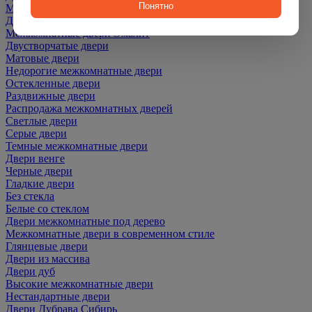
Понятно
Межкомнатные двери ПЭТ
Двери со скидкой
Межкомнатные двери Эмалит
Двустворчатые двери
Матовые двери
Недорогие межкомнатные двери
Остекленные двери
Раздвижные двери
Распродажа межкомнатных дверей
Светлые двери
Серые двери
Темные межкомнатные двери
Двери венге
Черные двери
Гладкие двери
Без стекла
Белые со стеклом
Двери межкомнатные под дерево
Межкомнатные двери в современном стиле
Глянцевые двери
Двери из массива
Двери дуб
Высокие межкомнатные двери
Нестандартные двери
Двери Дубрава Сибирь