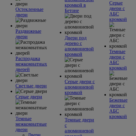
Серые
кромкой в
двери с
Остекленные
Бетоне
АБС
двери
кромкой
Раздвижные
двери
Двери под
дерево с
алюминиевой
Темные
кромкой
двери с
Распродажа
АБС
межкомнатных
кромкой
дверей
Серые двери с
Светлые двери
алюминиевой
кромкой
Серые двери
Бежевые
двери с
АБС
кромкой
Темные
Темные двери
межкомнатные
с
двери
алюминиевой
Двери