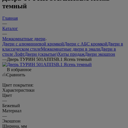
темный
Главная
—
Каталог
—
Межкомнатные двери
Двери с алюминиевой кромкой
Двери с АБС кромкой
Двери в
классическом стиле
Межкомнатные двери в эмали
Двери в
стиле Лофт
Двери (скрытые)
Хиты продаж
Двери экошпон
—
Дверь ТУРИН 501AППSB.1 Ясень темный
В избранное
Сравнить
Цвет покрытия:
Характеристики
Цвет
—
Бежевый
Материал
—
Экошпон
Ширина, мм