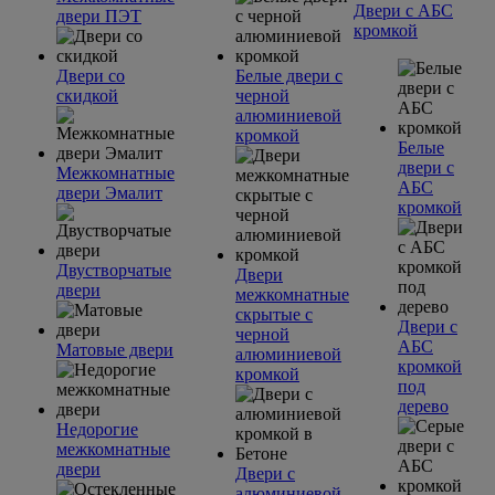
Двери с АБС
двери ПЭТ
кромкой
Двери со
Белые двери с
скидкой
черной
алюминиевой
кромкой
Белые
двери с
Межкомнатные
АБС
двери Эмалит
кромкой
Двустворчатые
Двери
двери
межкомнатные
скрытые с
Двери с
черной
АБС
Матовые двери
алюминиевой
кромкой
кромкой
под
дерево
Недорогие
межкомнатные
двери
Двери с
алюминиевой