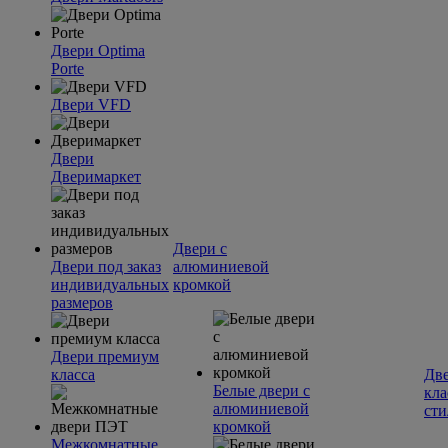
Двери Optima
Porte
Двери VFD
Двери
Дверимаркет
Двери с
Двери под заказ
алюминиевой
индивидуальных
кромкой
размеров
Двери премиум
класса
Две
Белые двери с
кла
алюминиевой
сти
кромкой
Межкомнатные