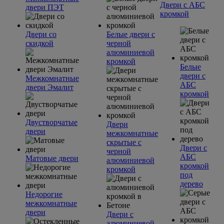
Двери с АБС
двери ПЭТ
кромкой
Двери со
Белые двери с
скидкой
черной
алюминиевой
кромкой
Белые
двери с
Межкомнатные
АБС
двери Эмалит
кромкой
Двустворчатые
Двери
двери
межкомнатные
скрытые с
Двери с
черной
АБС
Матовые двери
алюминиевой
кромкой
кромкой
под
дерево
Недорогие
межкомнатные
двери
Двери с
алюминиевой