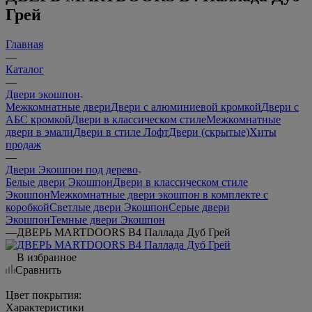
Грей
Главная
—
Каталог
—
Двери экошпон
Межкомнатные двери
Двери с алюминиевой кромкой
Двери с
АБС кромкой
Двери в классическом стиле
Межкомнатные
двери в эмали
Двери в стиле Лофт
Двери (скрытые)
Хиты
продаж
—
Двери Экошпон под дерево
Белые двери Экошпон
Двери в классическом стиле
Экошпон
Межкомнатные двери экошпон в комплекте с
коробкой
Светлые двери Экошпон
Серые двери
Экошпон
Темные двери Экошпон
—
ДВЕРЬ MARTDOORS B4 Паллада Дуб Грей
В избранное
Сравнить
Цвет покрытия:
Характеристики