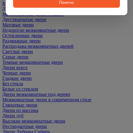
Понятно
Межкомнатные двери ПЭТ
Двери со скидкой
Межкомнатные двери Эмалит
Двустворчатые двери
Матовые двери
Недорогие межкомнатные двери
Остекленные двери
Раздвижные двери
Распродажа межкомнатных дверей
Светлые двери
Серые двери
Темные межкомнатные двери
Двери венге
Черные двери
Гладкие двери
Без стекла
Белые со стеклом
Двери межкомнатные под дерево
Межкомнатные двери в современном стиле
Глянцевые двери
Двери из массива
Двери дуб
Высокие межкомнатные двери
Нестандартные двери
Двери Дубрава Сибирь