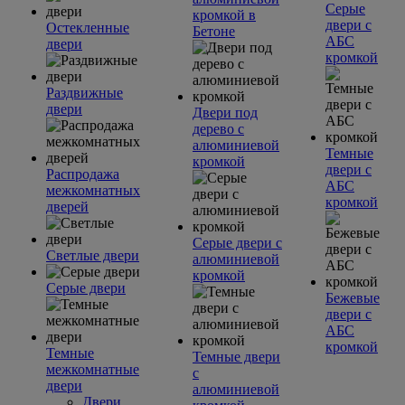
Серые
кромкой в
двери с
Остекленные
Бетоне
АБС
двери
кромкой
Раздвижные
двери
Двери под
дерево с
алюминиевой
Темные
кромкой
двери с
Распродажа
АБС
межкомнатных
кромкой
дверей
Серые двери с
Светлые двери
алюминиевой
кромкой
Серые двери
Бежевые
двери с
АБС
кромкой
Темные
Темные двери
межкомнатные
с
двери
алюминиевой
Двери