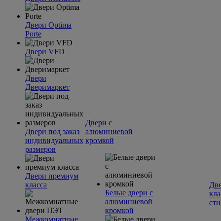
Двери Optima
Porte
Двери VFD
Двери
Дверимаркет
Двери с
Двери под заказ
алюминиевой
индивидуальных
кромкой
размеров
Двери премиум
класса
Две
Белые двери с
кла
алюминиевой
сти
кромкой
Межкомнатные