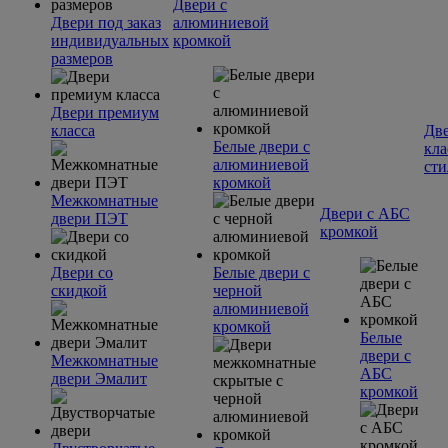
Двери с
Двери под заказ
алюминиевой
индивидуальных
кромкой
размеров
Двери премиум
класса
Две
Белые двери с
кла
алюминиевой
сти
кромкой
Межкомнатные
Двери с АБС
двери ПЭТ
кромкой
Двери со
Белые двери с
скидкой
черной
алюминиевой
кромкой
Белые
двери с
Межкомнатные
АБС
двери Эмалит
кромкой