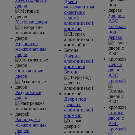
Двустворчатые
Двери
двери
межкомнатные
скрытые с
Двери с
черной
АБС
Матовые двери
алюминиевой
кромкой
кромкой
под
дерево
Недорогие
межкомнатные
двери
Двери с
алюминиевой
Серые
кромкой в
двери с
Остекленные
Бетоне
АБС
двери
кромкой
Раздвижные
двери
Двери под
дерево с
алюминиевой
Темные
кромкой
двери с
Распродажа
АБС
межкомнатных
кромкой
дверей