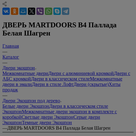
info@дверимаркет96.рф
ДВЕРЬ MARTDOORS B4 Паллада
Белая Шагрен
Главная
—
Каталог
—
Двери экошпон
Межкомнатные двери
Двери с алюминиевой кромкой
Двери с
АБС кромкой
Двери в классическом стиле
Межкомнатные
двери в эмали
Двери в стиле Лофт
Двери (скрытые)
Хиты
продаж
—
Двери Экошпон под дерево
Белые двери Экошпон
Двери в классическом стиле
Экошпон
Межкомнатные двери экошпон в комплекте с
коробкой
Светлые двери Экошпон
Серые двери