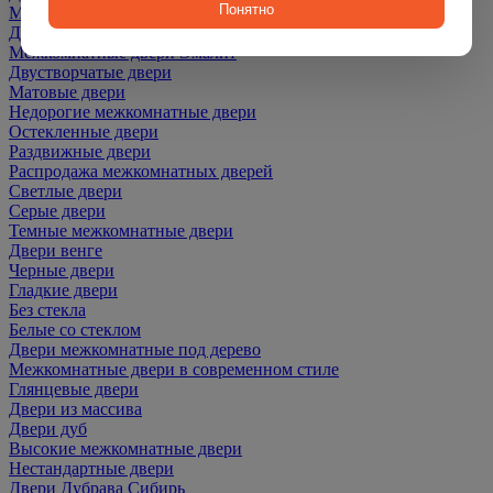
Понятно
Межкомнатные двери ПЭТ
Двери со скидкой
Межкомнатные двери Эмалит
Двустворчатые двери
Матовые двери
Недорогие межкомнатные двери
Остекленные двери
Раздвижные двери
Распродажа межкомнатных дверей
Светлые двери
Серые двери
Темные межкомнатные двери
Двери венге
Черные двери
Гладкие двери
Без стекла
Белые со стеклом
Двери межкомнатные под дерево
Межкомнатные двери в современном стиле
Глянцевые двери
Двери из массива
Двери дуб
Высокие межкомнатные двери
Нестандартные двери
Двери Дубрава Сибирь