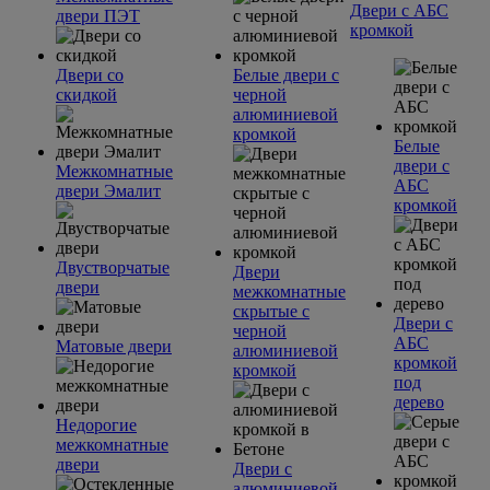
Двери с АБС
двери ПЭТ
кромкой
Двери со
Белые двери с
скидкой
черной
алюминиевой
кромкой
Белые
двери с
Межкомнатные
АБС
двери Эмалит
кромкой
Двустворчатые
Двери
двери
межкомнатные
скрытые с
Двери с
черной
АБС
Матовые двери
алюминиевой
кромкой
кромкой
под
дерево
Недорогие
межкомнатные
двери
Двери с
алюминиевой