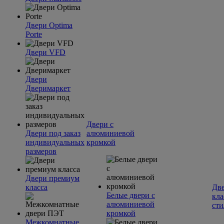
Двери Optima
Porte
Двери VFD
Двери
Дверимаркет
Двери с
Двери под заказ
алюминиевой
индивидуальных
кромкой
размеров
Двери премиум
класса
Две
Белые двери с
кла
алюминиевой
сти
кромкой
Межкомнатные