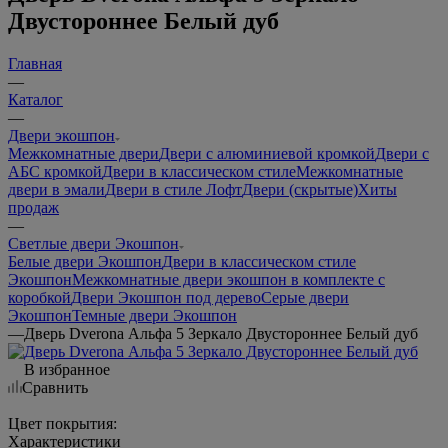
Двустороннее Белый дуб
Главная
—
Каталог
—
Двери экошпон
Межкомнатные двери
Двери с алюминиевой кромкой
Двери с
АБС кромкой
Двери в классическом стиле
Межкомнатные
двери в эмали
Двери в стиле Лофт
Двери (скрытые)
Хиты
продаж
—
Светлые двери Экошпон
Белые двери Экошпон
Двери в классическом стиле
Экошпон
Межкомнатные двери экошпон в комплекте с
коробкой
Двери Экошпон под дерево
Серые двери
Экошпон
Темные двери Экошпон
—
Дверь Dverona Альфа 5 Зеркало Двустороннее Белый дуб
В избранное
Сравнить
Цвет покрытия:
Характеристики