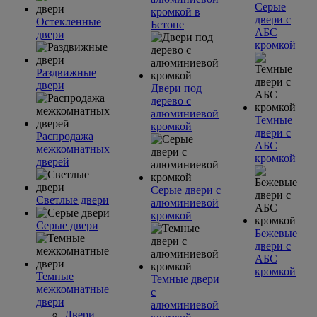
Серые
кромкой в
двери с
Остекленные
Бетоне
АБС
двери
кромкой
Раздвижные
двери
Двери под
дерево с
алюминиевой
Темные
кромкой
двери с
Распродажа
АБС
межкомнатных
кромкой
дверей
Серые двери с
Светлые двери
алюминиевой
кромкой
Серые двери
Бежевые
двери с
АБС
кромкой
Темные
Темные двери
межкомнатные
с
двери
алюминиевой
Двери