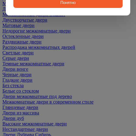
Понятно
Межкомнатные двери ПЭТ
Двери со скидкой
Межкомнатные двери Эмалит
Двустворчатые двери
Матовые двери
Недорогие межкомнатные двери
Остекленные двери
Раздвижные двери
Распродажа межкомнатных дверей
Светлые двери
Серые двери
Темные межкомнатные двери
Двери венге
Черные двери
Гладкие двери
Без стекла
Белые со стеклом
Двери межкомнатные под дерево
Межкомнатные двери в современном стиле
Глянцевые двери
Двери из массива
Двери дуб
Высокие межкомнатные двери
Нестандартные двери
Двери Дубрава Сибирь