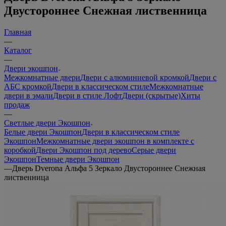
Двустороннее Снежная лиственница
Главная
—
Каталог
—
Двери экошпон
Межкомнатные двери
Двери с алюминиевой кромкой
Двери с
АБС кромкой
Двери в классическом стиле
Межкомнатные
двери в эмали
Двери в стиле Лофт
Двери (скрытые)
Хиты
продаж
—
Светлые двери Экошпон
Белые двери Экошпон
Двери в классическом стиле
Экошпон
Межкомнатные двери экошпон в комплекте с
коробкой
Двери Экошпон под дерево
Серые двери
Экошпон
Темные двери Экошпон
—
Дверь Dverona Альфа 5 Зеркало Двустороннее Снежная
лиственница