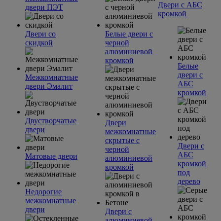
Двери с АБС
двери ПЭТ
кромкой
Двери со
Белые двери с
скидкой
черной
алюминиевой
кромкой
Белые
двери с
Межкомнатные
АБС
двери Эмалит
кромкой
Двустворчатые
Двери
двери
межкомнатные
скрытые с
Двери с
черной
АБС
Матовые двери
алюминиевой
кромкой
кромкой
под
дерево
Недорогие
межкомнатные
двери
Двери с
алюминиевой