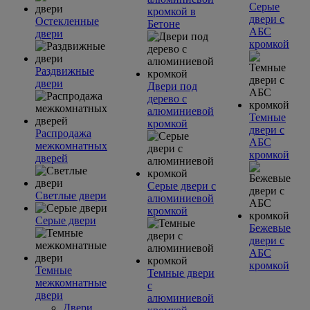
Серые
кромкой в
двери с
Остекленные
Бетоне
АБС
двери
кромкой
Раздвижные
двери
Двери под
дерево с
алюминиевой
Темные
кромкой
двери с
Распродажа
АБС
межкомнатных
кромкой
дверей
Серые двери с
Светлые двери
алюминиевой
кромкой
Серые двери
Бежевые
двери с
АБС
кромкой
Темные
Темные двери
межкомнатные
с
двери
алюминиевой
Двери