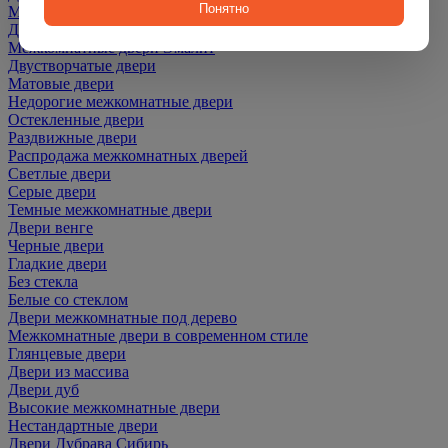
Понятно
Межкомнатные двери ПЭТ
Двери со скидкой
Межкомнатные двери Эмалит
Двустворчатые двери
Матовые двери
Недорогие межкомнатные двери
Остекленные двери
Раздвижные двери
Распродажа межкомнатных дверей
Светлые двери
Серые двери
Темные межкомнатные двери
Двери венге
Черные двери
Гладкие двери
Без стекла
Белые со стеклом
Двери межкомнатные под дерево
Межкомнатные двери в современном стиле
Глянцевые двери
Двери из массива
Двери дуб
Высокие межкомнатные двери
Нестандартные двери
Двери Дубрава Сибирь