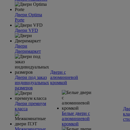
Двери Optima
Porte
Двери VFD
Двери
Дверимаркет
Двери с
Двери под заказ
алюминиевой
индивидуальных
кромкой
размеров
Двери премиум
класса
Две
Белые двери с
кла
алюминиевой
сти
кромкой
Межкомнатные