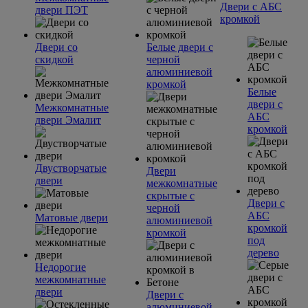
Двери с АБС
двери ПЭТ
кромкой
Двери со
Белые двери с
скидкой
черной
алюминиевой
кромкой
Белые
двери с
Межкомнатные
АБС
двери Эмалит
кромкой
Двустворчатые
Двери
двери
межкомнатные
скрытые с
Двери с
черной
АБС
Матовые двери
алюминиевой
кромкой
кромкой
под
дерево
Недорогие
межкомнатные
двери
Двери с
алюминиевой