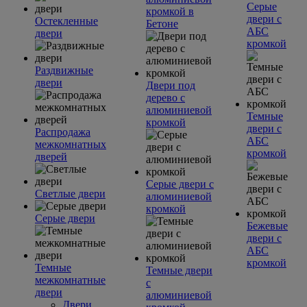
Серые
кромкой в
двери с
Остекленные
Бетоне
АБС
двери
кромкой
Раздвижные
двери
Двери под
дерево с
алюминиевой
Темные
кромкой
двери с
Распродажа
АБС
межкомнатных
кромкой
дверей
Серые двери с
Светлые двери
алюминиевой
кромкой
Серые двери
Бежевые
двери с
АБС
кромкой
Темные
Темные двери
межкомнатные
с
двери
алюминиевой
Двери