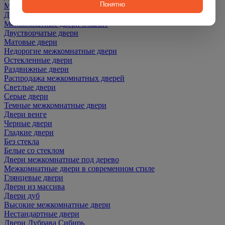
Понятно
Межкомнатные двери ПЭТ
Двери со скидкой
Межкомнатные двери Эмалит
Двустворчатые двери
Матовые двери
Недорогие межкомнатные двери
Остекленные двери
Раздвижные двери
Распродажа межкомнатных дверей
Светлые двери
Серые двери
Темные межкомнатные двери
Двери венге
Черные двери
Гладкие двери
Без стекла
Белые со стеклом
Двери межкомнатные под дерево
Межкомнатные двери в современном стиле
Глянцевые двери
Двери из массива
Двери дуб
Высокие межкомнатные двери
Нестандартные двери
Двери Дубрава Сибирь