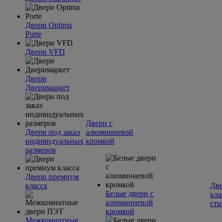
Двери Optima
Porte
Двери VFD
Двери
Дверимаркет
Двери с
Двери под заказ
алюминиевой
индивидуальных
кромкой
размеров
Двери премиум
класса
Две
Белые двери с
кла
алюминиевой
сти
кромкой
Межкомнатные