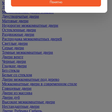
Понятно
Межкомнатные двери ПЭТ
Двери со скидкой
Межкомнатные двери Эмалит
Двустворчатые двери
Матовые двери
Недорогие межкомнатные двери
Остекленные двери
Раздвижные двери
Распродажа межкомнатных дверей
Светлые двери
Серые двери
Темные межкомнатные двери
Двери венге
Черные двери
Гладкие двери
Без стекла
Белые со стеклом
Двери межкомнатные под дерево
Межкомнатные двери в современном стиле
Глянцевые двери
Двери из массива
Двери дуб
Высокие межкомнатные двери
Нестандартные двери
Двери Дубрава Сибирь