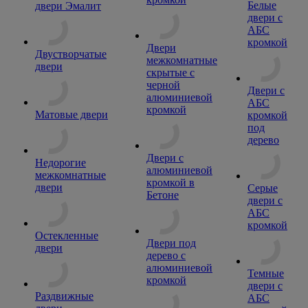
Белые
двери Эмалит
двери с
АБС
кромкой
Двери
Двустворчатые
межкомнатные
двери
скрытые с
черной
Двери с
алюминиевой
АБС
кромкой
Матовые двери
кромкой
под
дерево
Двери с
Недорогие
алюминиевой
межкомнатные
кромкой в
двери
Серые
Бетоне
двери с
АБС
кромкой
Остекленные
Двери под
двери
дерево с
алюминиевой
Темные
кромкой
двери с
Раздвижные
АБС