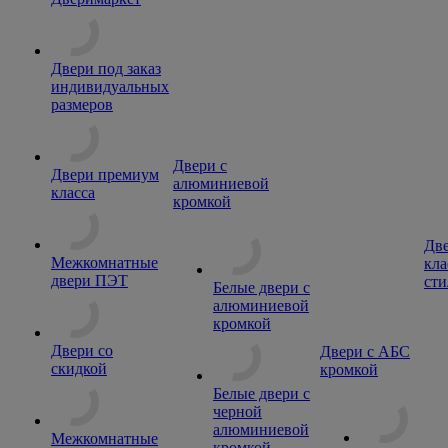
Двери под заказ
индивидуальных
размеров
Двери с
Двери премиум
алюминиевой
класса
кромкой
Две
Межкомнатные
кла
двери ПЭТ
сти
Белые двери с
алюминиевой
кромкой
Двери со
Двери с АБС
скидкой
кромкой
Белые двери с
черной
алюминиевой
Межкомнатные
кромкой