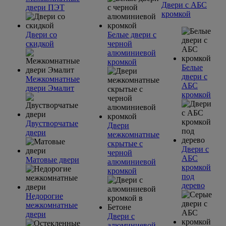
Двери с АБС
двери ПЭТ
кромкой
Двери со
Белые двери с
скидкой
черной
алюминиевой
кромкой
Белые
двери с
Межкомнатные
АБС
двери Эмалит
кромкой
Двустворчатые
Двери
двери
межкомнатные
скрытые с
Двери с
черной
АБС
Матовые двери
алюминиевой
кромкой
кромкой
под
дерево
Недорогие
межкомнатные
двери
Двери с
алюминиевой