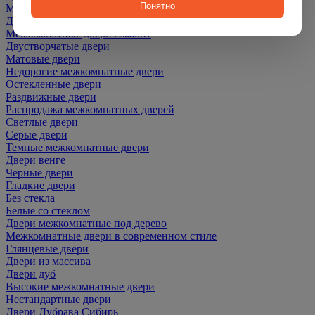
Понятно
Межкомнатные двери ПЭТ
Двери со скидкой
Межкомнатные двери Эмалит
Двустворчатые двери
Матовые двери
Недорогие межкомнатные двери
Остекленные двери
Раздвижные двери
Распродажа межкомнатных дверей
Светлые двери
Серые двери
Темные межкомнатные двери
Двери венге
Черные двери
Гладкие двери
Без стекла
Белые со стеклом
Двери межкомнатные под дерево
Межкомнатные двери в современном стиле
Глянцевые двери
Двери из массива
Двери дуб
Высокие межкомнатные двери
Нестандартные двери
Двери Дубрава Сибирь