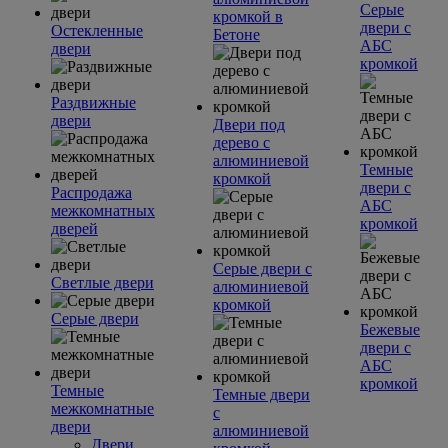
Серые
кромкой в
двери с
Остекленные
Бетоне
АБС
двери
кромкой
Раздвижные
двери
Двери под
дерево с
алюминиевой
Темные
кромкой
двери с
Распродажа
АБС
межкомнатных
кромкой
дверей
Серые двери с
Светлые двери
алюминиевой
кромкой
Серые двери
Бежевые
двери с
АБС
кромкой
Темные
Темные двери
межкомнатные
с
двери
алюминиевой
Двери