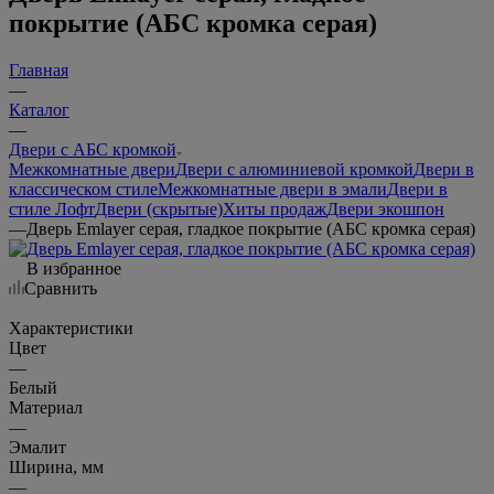
покрытие (АБС кромка серая)
Главная
—
Каталог
—
Двери с АБС кромкой
Межкомнатные двери
Двери с алюминиевой кромкой
Двери в
классическом стиле
Межкомнатные двери в эмали
Двери в
стиле Лофт
Двери (скрытые)
Хиты продаж
Двери экошпон
—
Дверь Emlayer серая, гладкое покрытие (АБС кромка серая)
В избранное
Сравнить
Характеристики
Цвет
—
Белый
Материал
—
Эмалит
Ширина, мм
—