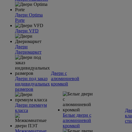
Двери Optima
Porte
Двери VFD
Двери
Дверимаркет
Двери с
Двери под заказ
алюминиевой
индивидуальных
кромкой
размеров
Двери премиум
класса
Две
Белые двери с
кла
алюминиевой
сти
кромкой
Межкомнатные