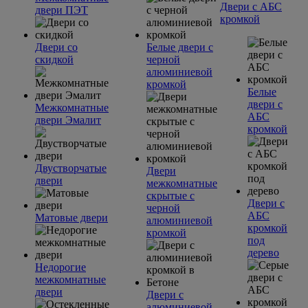
Двери с АБС
двери ПЭТ
кромкой
Двери со
Белые двери с
скидкой
черной
алюминиевой
кромкой
Белые
двери с
Межкомнатные
АБС
двери Эмалит
кромкой
Двустворчатые
Двери
двери
межкомнатные
скрытые с
Двери с
черной
АБС
Матовые двери
алюминиевой
кромкой
кромкой
под
дерево
Недорогие
межкомнатные
двери
Двери с
алюминиевой