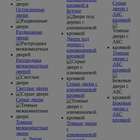
Серые
кромкой в
двери с
Остекленные
Бетоне
АБС
двери
кромкой
Раздвижные
двери
Двери под
дерево с
алюминиевой
Темные
кромкой
двери с
Распродажа
АБС
межкомнатных
кромкой
дверей
Серые двери с
Светлые двери
алюминиевой
кромкой
Серые двери
Бежевые
двери с
АБС
кромкой
Темные
Темные двери
межкомнатные
с
двери
алюминиевой
Двери