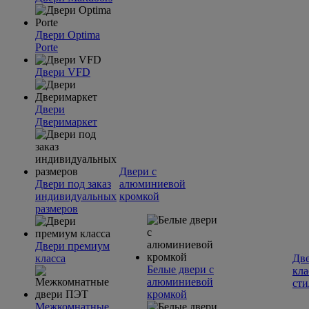
Двери Optima
Porte
Двери VFD
Двери
Дверимаркет
Двери с
Двери под заказ
алюминиевой
индивидуальных
кромкой
размеров
Двери премиум
класса
Две
Белые двери с
кла
алюминиевой
сти
кромкой
Межкомнатные