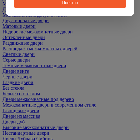
Понятно
Межкомнатные двери ПЭТ
Двери со скидкой
Межкомнатные двери Эмалит
Двустворчатые двери
Матовые двери
Недорогие межкомнатные двери
Остекленные двери
Раздвижные двери
Распродажа межкомнатных дверей
Светлые двери
Серые двери
Темные межкомнатные двери
Двери венге
Черные двери
Гладкие двери
Без стекла
Белые со стеклом
Двери межкомнатные под дерево
Межкомнатные двери в современном стиле
Глянцевые двери
Двери из массива
Двери дуб
Высокие межкомнатные двери
Нестандартные двери
Двери Дубрава Сибирь