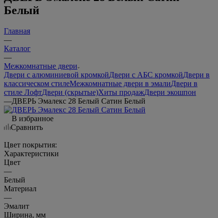
Белый
Главная
—
Каталог
—
Межкомнатные двери
Двери с алюминиевой кромкой
Двери с АБС кромкой
Двери в
классическом стиле
Межкомнатные двери в эмали
Двери в
стиле Лофт
Двери (скрытые)
Хиты продаж
Двери экошпон
—
ДВЕРЬ Эмалекс 28 Белый Сатин Белый
В избранное
Сравнить
Цвет покрытия:
Характеристики
Цвет
—
Белый
Материал
—
Эмалит
Ширина, мм