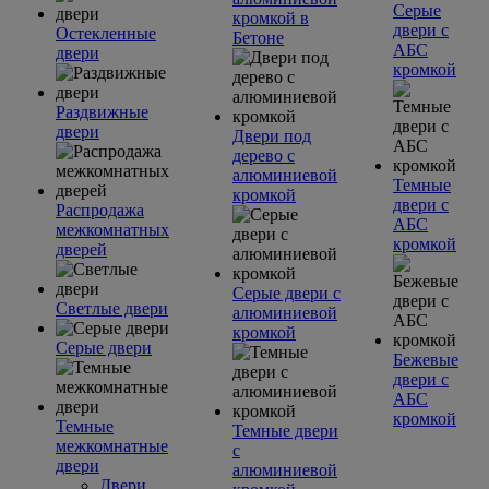
Серые
кромкой в
двери с
Остекленные
Бетоне
АБС
двери
кромкой
Раздвижные
двери
Двери под
дерево с
алюминиевой
Темные
кромкой
двери с
Распродажа
АБС
межкомнатных
кромкой
дверей
Серые двери с
Светлые двери
алюминиевой
кромкой
Серые двери
Бежевые
двери с
АБС
кромкой
Темные
Темные двери
межкомнатные
с
двери
алюминиевой
Двери