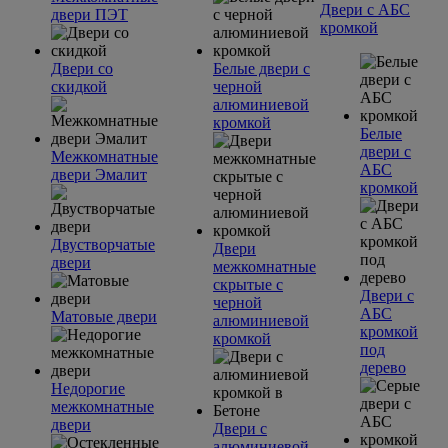
Двери с АБС
двери ПЭТ
кромкой
Двери со
Белые двери с
скидкой
черной
алюминиевой
кромкой
Белые
двери с
Межкомнатные
АБС
двери Эмалит
кромкой
Двустворчатые
Двери
двери
межкомнатные
скрытые с
Двери с
черной
АБС
Матовые двери
алюминиевой
кромкой
кромкой
под
дерево
Недорогие
межкомнатные
двери
Двери с
алюминиевой