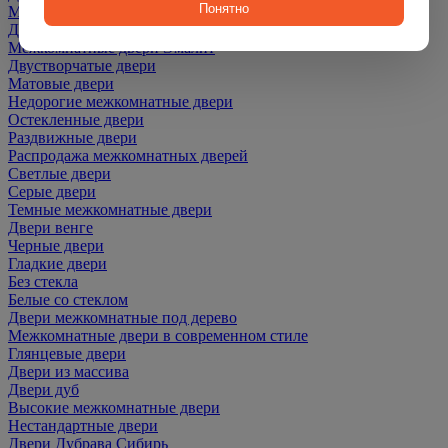
Понятно
Межкомнатные двери ПЭТ
Двери со скидкой
Межкомнатные двери Эмалит
Двустворчатые двери
Матовые двери
Недорогие межкомнатные двери
Остекленные двери
Раздвижные двери
Распродажа межкомнатных дверей
Светлые двери
Серые двери
Темные межкомнатные двери
Двери венге
Черные двери
Гладкие двери
Без стекла
Белые со стеклом
Двери межкомнатные под дерево
Межкомнатные двери в современном стиле
Глянцевые двери
Двери из массива
Двери дуб
Высокие межкомнатные двери
Нестандартные двери
Двери Дубрава Сибирь