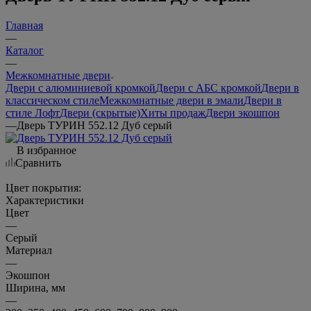
Главная
—
Каталог
—
Межкомнатные двери
Двери с алюминиевой кромкой
Двери с АБС кромкой
Двери в
классическом стиле
Межкомнатные двери в эмали
Двери в
стиле Лофт
Двери (скрытые)
Хиты продаж
Двери экошпон
—
Дверь ТУРИН 552.12 Дуб серый
В избранное
Сравнить
Цвет покрытия:
Характеристики
Цвет
—
Серый
Материал
—
Экошпон
Ширина, мм
—