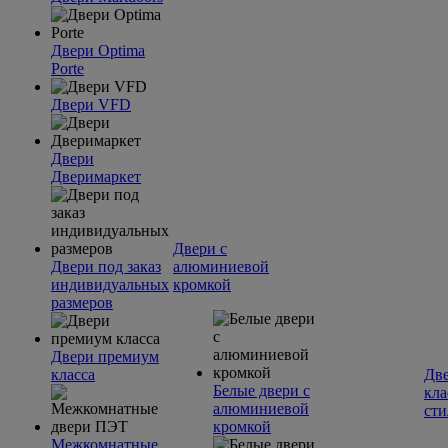
Двери Optima
Porte
Двери VFD
Двери
Дверимаркет
Двери с
Двери под заказ
алюминиевой
индивидуальных
кромкой
размеров
Двери премиум
класса
Две
Белые двери с
кла
алюминиевой
сти
кромкой
Межкомнатные