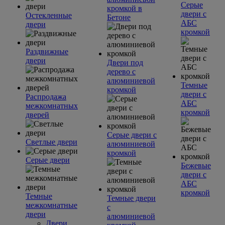
Серые
кромкой в
двери с
Остекленные
Бетоне
АБС
двери
кромкой
Раздвижные
двери
Двери под
дерево с
алюминиевой
Темные
кромкой
двери с
Распродажа
АБС
межкомнатных
кромкой
дверей
Серые двери с
Светлые двери
алюминиевой
кромкой
Серые двери
Бежевые
двери с
АБС
кромкой
Темные
Темные двери
межкомнатные
с
двери
алюминиевой
Двери