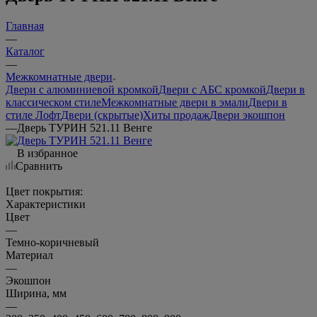
Главная
—
Каталог
—
Межкомнатные двери
Двери с алюминиевой кромкой
Двери с АБС кромкой
Двери в
классическом стиле
Межкомнатные двери в эмали
Двери в
стиле Лофт
Двери (скрытые)
Хиты продаж
Двери экошпон
—
Дверь ТУРИН 521.11 Венге
В избранное
Сравнить
Цвет покрытия:
Характеристики
Цвет
—
Темно-коричневый
Материал
—
Экошпон
Ширина, мм
—