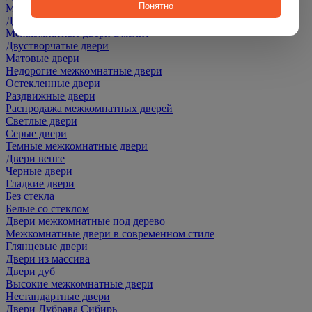
Понятно
Межкомнатные двери ПЭТ
Двери со скидкой
Межкомнатные двери Эмалит
Двустворчатые двери
Матовые двери
Недорогие межкомнатные двери
Остекленные двери
Раздвижные двери
Распродажа межкомнатных дверей
Светлые двери
Серые двери
Темные межкомнатные двери
Двери венге
Черные двери
Гладкие двери
Без стекла
Белые со стеклом
Двери межкомнатные под дерево
Межкомнатные двери в современном стиле
Глянцевые двери
Двери из массива
Двери дуб
Высокие межкомнатные двери
Нестандартные двери
Двери Дубрава Сибирь