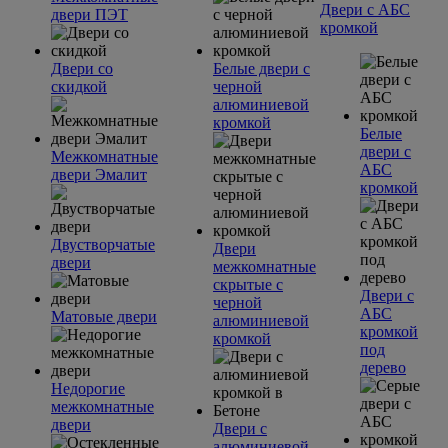
Двери с АБС
двери ПЭТ
кромкой
Двери со
Белые двери с
скидкой
черной
алюминиевой
кромкой
Белые
двери с
Межкомнатные
АБС
двери Эмалит
кромкой
Двустворчатые
Двери
двери
межкомнатные
скрытые с
Двери с
черной
АБС
Матовые двери
алюминиевой
кромкой
кромкой
под
дерево
Недорогие
межкомнатные
двери
Двери с
алюминиевой