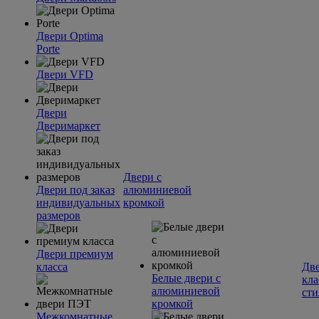
Двери Optima
Porte
Двери VFD
Двери
Дверимаркет
Двери с
Двери под заказ
алюминиевой
индивидуальных
кромкой
размеров
Двери премиум
класса
Две
Белые двери с
кла
алюминиевой
сти
кромкой
Межкомнатные