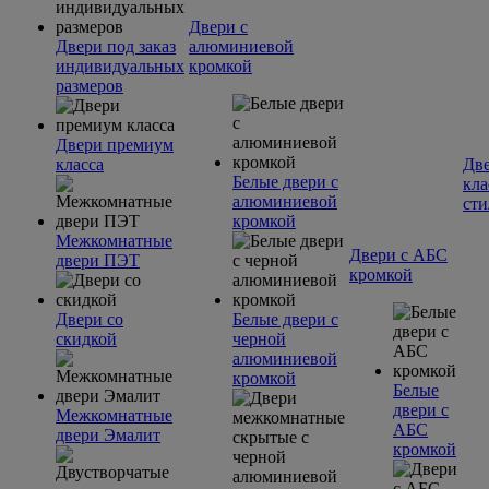
Двери с
Двери под заказ
алюминиевой
индивидуальных
кромкой
размеров
Двери премиум
класса
Две
Белые двери с
кла
алюминиевой
сти
кромкой
Межкомнатные
Двери с АБС
двери ПЭТ
кромкой
Двери со
Белые двери с
скидкой
черной
алюминиевой
кромкой
Белые
двери с
Межкомнатные
АБС
двери Эмалит
кромкой