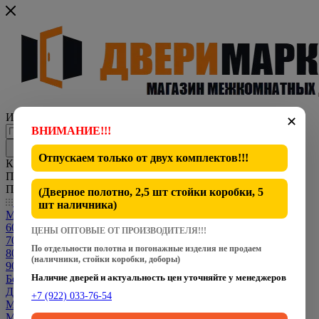
Интернет-магазин представительского класса
✕
ВНИМАНИЕ!!!
Отпускаем только от
двух комплектов
!!!
Каталог
По всему сайту
По каталогу
(Дверное полотно, 2,5 шт стойки коробки, 5
Каталог
шт наличника)
Межкомнатные двери
600 мм
ЦЕНЫ ОПТОВЫЕ ОТ ПРОИЗВОДИТЕЛЯ!!!
700 мм
По отдельности полотна и погонажные изделия не продаем
800 мм
(наличники, стойки коробки, доборы)
900 мм
Наличие дверей и актуальность цен уточняйте у менеджеров
Белые двери
Двери CPL
+7 (922) 033-76-54
Межкомнатные Двери Dverona
Межкомнатные Двери Fly Doors