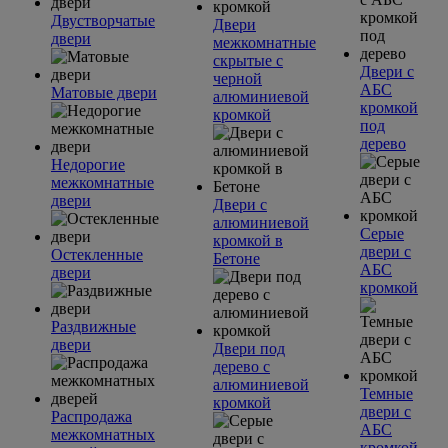
Двустворчатые
Двери
двери
межкомнатные
скрытые с
Двери с
черной
АБС
Матовые двери
алюминиевой
кромкой
кромкой
под
дерево
Недорогие
межкомнатные
двери
Двери с
алюминиевой
Серые
кромкой в
двери с
Остекленные
Бетоне
АБС
двери
кромкой
Раздвижные
двери
Двери под
дерево с
алюминиевой
Темные
кромкой
двери с
Распродажа
АБС
межкомнатных
кромкой