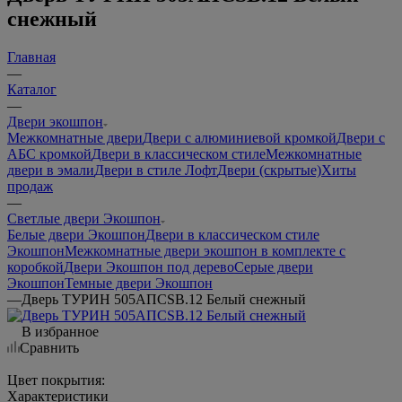
снежный
Главная
—
Каталог
—
Двери экошпон
Межкомнатные двери
Двери с алюминиевой кромкой
Двери с
АБС кромкой
Двери в классическом стиле
Межкомнатные
двери в эмали
Двери в стиле Лофт
Двери (скрытые)
Хиты
продаж
—
Светлые двери Экошпон
Белые двери Экошпон
Двери в классическом стиле
Экошпон
Межкомнатные двери экошпон в комплекте с
коробкой
Двери Экошпон под дерево
Серые двери
Экошпон
Темные двери Экошпон
—
Дверь ТУРИН 505АПCSB.12 Белый снежный
В избранное
Сравнить
Цвет покрытия:
Характеристики