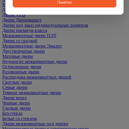
Понятно
Межкомнатные Двери Martdoors
Двери Optima Porte
Двери VFD
Двери Дверимаркет
Двери под заказ индивидуальных размеров
Двери премиум класса
Межкомнатные двери ПЭТ
Двери со скидкой
Межкомнатные двери Эмалит
Двустворчатые двери
Матовые двери
Недорогие межкомнатные двери
Остекленные двери
Раздвижные двери
Распродажа межкомнатных дверей
Светлые двери
Серые двери
Темные межкомнатные двери
Двери венге
Черные двери
Гладкие двери
Без стекла
Белые со стеклом
Двери межкомнатные под дерево
Межкомнатные двери в современном стиле