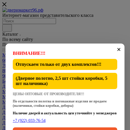
Интернет-магазин представительского класса
Каталог
По всему сайту
По каталогу
✕
Каталог
ВНИМАНИЕ!!!
Межкомнатные двери
600 мм
Отпускаем только от
двух комплектов
!!!
700 мм
800 мм
900 мм
(Дверное полотно, 2,5 шт стойки коробки, 5
Белые двери
шт наличника)
Двери CPL
Межкомнатные Двери Dverona
ЦЕНЫ ОПТОВЫЕ ОТ ПРОИЗВОДИТЕЛЯ!!!
Межкомнатные Двери Fly Doors
По отдельности полотна и погонажные изделия не продаем
Межкомнатные Двери Martdoors
(наличники, стойки коробки, доборы)
Двери Optima Porte
Двери VFD
Наличие дверей и актуальность цен уточняйте у менеджеров
Двери Дверимаркет
+7 (922) 033-76-54
Двери под заказ индивидуальных размеров
Двери премиум класса