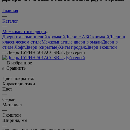
Главная
—
Каталог
—
Межкомнатные двери
Двери с алюминиевой кромкой
Двери с АБС кромкой
Двери в
классическом стиле
Межкомнатные двери в эмали
Двери в
стиле Лофт
Двери (скрытые)
Хиты продаж
Двери экошпон
—
Дверь ТУРИН 501АССSB.2 Дуб серый
В избранное
Сравнить
Цвет покрытия:
Характеристики
Цвет
—
Серый
Материал
—
Экошпон
Ширина, мм
—