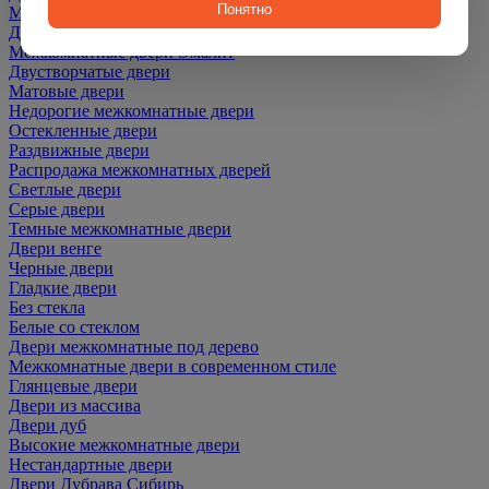
Понятно
Межкомнатные двери ПЭТ
Двери со скидкой
Межкомнатные двери Эмалит
Двустворчатые двери
Матовые двери
Недорогие межкомнатные двери
Остекленные двери
Раздвижные двери
Распродажа межкомнатных дверей
Светлые двери
Серые двери
Темные межкомнатные двери
Двери венге
Черные двери
Гладкие двери
Без стекла
Белые со стеклом
Двери межкомнатные под дерево
Межкомнатные двери в современном стиле
Глянцевые двери
Двери из массива
Двери дуб
Высокие межкомнатные двери
Нестандартные двери
Двери Дубрава Сибирь