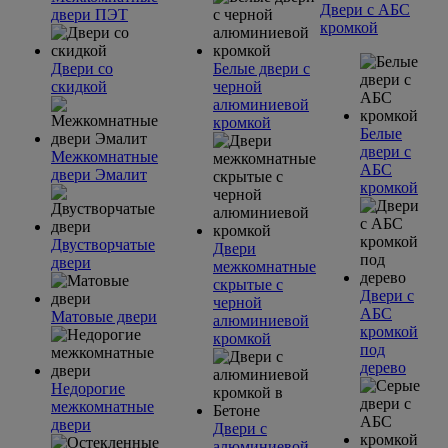
Двери с АБС
двери ПЭТ
кромкой
Двери со
Белые двери с
скидкой
черной
алюминиевой
кромкой
Белые
двери с
Межкомнатные
АБС
двери Эмалит
кромкой
Двустворчатые
Двери
двери
межкомнатные
скрытые с
Двери с
черной
АБС
Матовые двери
алюминиевой
кромкой
кромкой
под
дерево
Недорогие
межкомнатные
двери
Двери с
алюминиевой