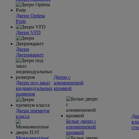
Двери Optima
Porte
Двери VFD
Двери
Дверимаркет
Двери с
Двери под заказ
алюминиевой
индивидуальных
кромкой
размеров
Двери премиум
класса
Две
Белые двери с
кла
алюминиевой
сти
кромкой
Межкомнатные