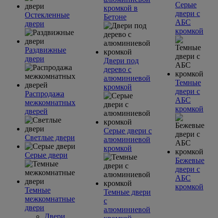
Серые
кромкой в
двери с
Остекленные
Бетоне
АБС
двери
кромкой
Раздвижные
двери
Двери под
дерево с
алюминиевой
Темные
кромкой
двери с
Распродажа
АБС
межкомнатных
кромкой
дверей
Серые двери с
Светлые двери
алюминиевой
кромкой
Серые двери
Бежевые
двери с
АБС
кромкой
Темные
Темные двери
межкомнатные
с
двери
алюминиевой
Двери