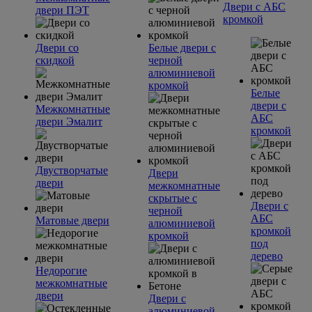
Двери с АБС
двери ПЭТ
кромкой
Двери со
Белые двери с
скидкой
черной
алюминиевой
кромкой
Белые
двери с
Межкомнатные
АБС
двери Эмалит
кромкой
Двустворчатые
Двери
двери
межкомнатные
скрытые с
Двери с
черной
АБС
Матовые двери
алюминиевой
кромкой
кромкой
под
дерево
Недорогие
межкомнатные
двери
Двери с
алюминиевой