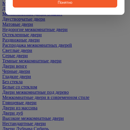
Понятно
Межкомнатные двери ПЭТ
Двери со скидкой
Межкомнатные двери Эмалит
Двустворчатые двери
Матовые двери
Недорогие межкомнатные двери
Остекленные двери
Раздвижные двери
Распродажа межкомнатных дверей
Светлые двери
Серые двери
Темные межкомнатные двери
Двери венге
Черные двери
Гладкие двери
Без стекла
Белые со стеклом
Двери межкомнатные под дерево
Межкомнатные двери в современном стиле
Глянцевые двери
Двери из массива
Двери дуб
Высокие межкомнатные двери
Нестандартные двери
Двери Дубрава Сибирь