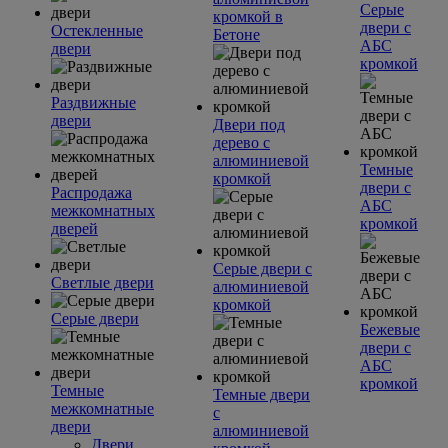
Серые
кромкой в
двери с
Остекленные
Бетоне
АБС
двери
кромкой
Раздвижные
двери
Двери под
дерево с
алюминиевой
Темные
кромкой
двери с
Распродажа
АБС
межкомнатных
кромкой
дверей
Серые двери с
Светлые двери
алюминиевой
кромкой
Серые двери
Бежевые
двери с
АБС
кромкой
Темные
Темные двери
межкомнатные
с
двери
алюминиевой
Двери