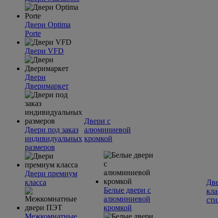
Двери Optima
Porte
Двери VFD
Двери
Дверимаркет
Двери с
Двери под заказ
алюминиевой
индивидуальных
кромкой
размеров
Двери премиум
класса
Две
Белые двери с
кла
алюминиевой
сти
кромкой
Межкомнатные