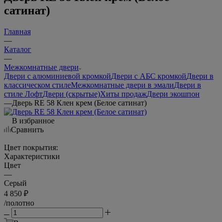
сатинат)
Главная
—
Каталог
—
Межкомнатные двери
Двери с алюминиевой кромкой
Двери с АБС кромкой
Двери в
классическом стиле
Межкомнатные двери в эмали
Двери в
стиле Лофт
Двери (скрытые)
Хиты продаж
Двери экошпон
—
Дверь RE 58 Клен крем (Белое сатинат)
В избранное
Сравнить
Цвет покрытия:
Характеристики
Цвет
—
Серый
4 850
₽
/полотно