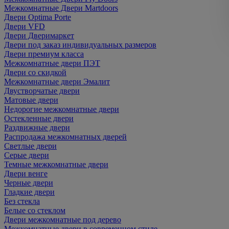
Межкомнатные Двери Martdoors
Двери Optima Porte
Двери VFD
Двери Дверимаркет
Двери под заказ индивидуальных размеров
Двери премиум класса
Межкомнатные двери ПЭТ
Двери со скидкой
Межкомнатные двери Эмалит
Двустворчатые двери
Матовые двери
Недорогие межкомнатные двери
Остекленные двери
Раздвижные двери
Распродажа межкомнатных дверей
Светлые двери
Серые двери
Темные межкомнатные двери
Двери венге
Черные двери
Гладкие двери
Без стекла
Белые со стеклом
Двери межкомнатные под дерево
Межкомнатные двери в современном стиле