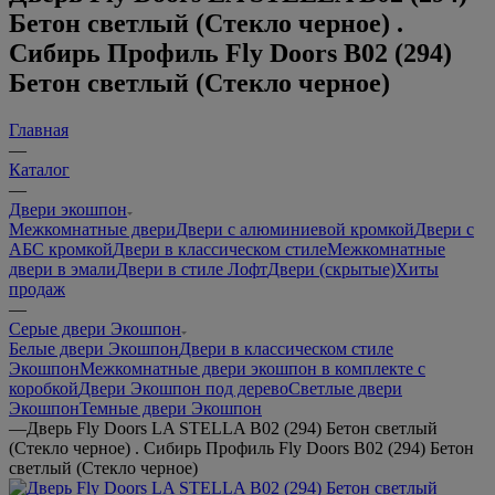
Бетон светлый (Стекло черное) .
Сибирь Профиль Fly Doors B02 (294)
Бетон светлый (Стекло черное)
Главная
—
Каталог
—
Двери экошпон
Межкомнатные двери
Двери с алюминиевой кромкой
Двери с
АБС кромкой
Двери в классическом стиле
Межкомнатные
двери в эмали
Двери в стиле Лофт
Двери (скрытые)
Хиты
продаж
—
Серые двери Экошпон
Белые двери Экошпон
Двери в классическом стиле
Экошпон
Межкомнатные двери экошпон в комплекте с
коробкой
Двери Экошпон под дерево
Светлые двери
Экошпон
Темные двери Экошпон
—
Дверь Fly Doors LA STELLA B02 (294) Бетон светлый
(Стекло черное) . Сибирь Профиль Fly Doors B02 (294) Бетон
светлый (Стекло черное)