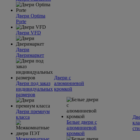
Двери Optima
Porte
Двери VFD
Двери
Дверимаркет
Двери с
Двери под заказ
алюминиевой
индивидуальных
кромкой
размеров
Двери премиум
класса
Две
Белые двери с
кла
алюминиевой
сти
кромкой
Межкомнатные