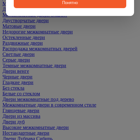
Понятно
Межкомнатные двери ПЭТ
Двери со скидкой
Межкомнатные двери Эмалит
Двустворчатые двери
Матовые двери
Недорогие межкомнатные двери
Остекленные двери
Раздвижные двери
Распродажа межкомнатных дверей
Светлые двери
Серые двери
Темные межкомнатные двери
Двери венге
Черные двери
Гладкие двери
Без стекла
Белые со стеклом
Двери межкомнатные под дерево
Межкомнатные двери в современном стиле
Глянцевые двери
Двери из массива
Двери дуб
Высокие межкомнатные двери
Нестандартные двери
Двери Дубрава Сибирь