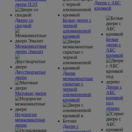
Двери с АБС
двери ПЭТ
кромкой
Двери со
Белые двери с
скидкой
черной
алюминиевой
кромкой
Белые
двери с
Межкомнатные
АБС
двери Эмалит
кромкой
Двустворчатые
Двери
двери
межкомнатные
скрытые с
Двери с
черной
АБС
Матовые двери
алюминиевой
кромкой
кромкой
под
дерево
Недорогие
межкомнатные
двери
Двери с
алюминиевой