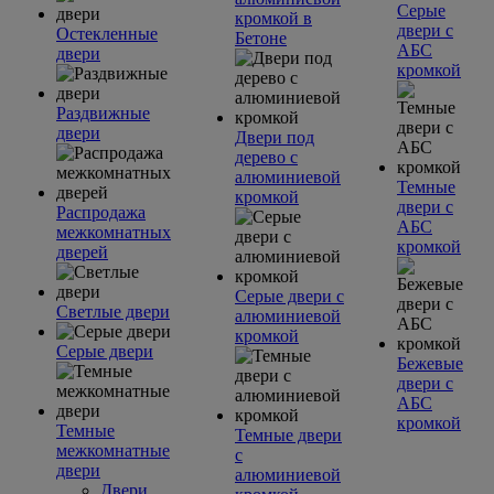
Серые
кромкой в
двери с
Остекленные
Бетоне
АБС
двери
кромкой
Раздвижные
двери
Двери под
дерево с
алюминиевой
Темные
кромкой
двери с
Распродажа
АБС
межкомнатных
кромкой
дверей
Серые двери с
Светлые двери
алюминиевой
кромкой
Серые двери
Бежевые
двери с
АБС
кромкой
Темные
Темные двери
межкомнатные
с
двери
алюминиевой
Двери