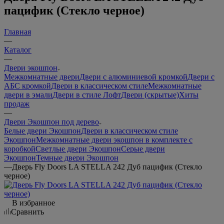
пацифик (Стекло черное)
Главная
—
Каталог
—
Двери экошпон
Межкомнатные двери
Двери с алюминиевой кромкой
Двери с
АБС кромкой
Двери в классическом стиле
Межкомнатные
двери в эмали
Двери в стиле Лофт
Двери (скрытые)
Хиты
продаж
—
Двери Экошпон под дерево
Белые двери Экошпон
Двери в классическом стиле
Экошпон
Межкомнатные двери экошпон в комплекте с
коробкой
Светлые двери Экошпон
Серые двери
Экошпон
Темные двери Экошпон
—
Дверь Fly Doors LA STELLA 242 Дуб пацифик (Стекло
черное)
В избранное
Сравнить