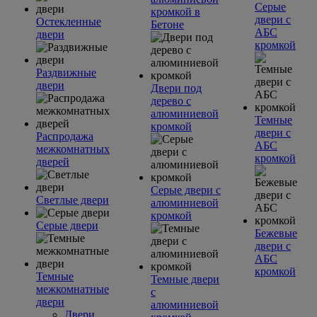
Серые
кромкой в
двери с
Остекленные
Бетоне
АБС
двери
кромкой
Раздвижные
двери
Двери под
дерево с
алюминиевой
Темные
кромкой
двери с
Распродажа
АБС
межкомнатных
кромкой
дверей
Серые двери с
Светлые двери
алюминиевой
кромкой
Серые двери
Бежевые
двери с
АБС
кромкой
Темные
Темные двери
межкомнатные
с
двери
алюминиевой
Двери