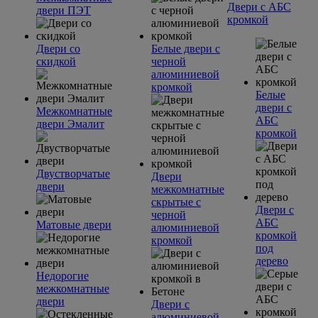
Двери с АБС
двери ПЭТ
кромкой
Двери со
Белые двери с
скидкой
черной
алюминиевой
кромкой
Белые
двери с
Межкомнатные
АБС
двери Эмалит
кромкой
Двустворчатые
Двери
двери
межкомнатные
скрытые с
Двери с
черной
АБС
Матовые двери
алюминиевой
кромкой
кромкой
под
дерево
Недорогие
межкомнатные
двери
Двери с
алюминиевой