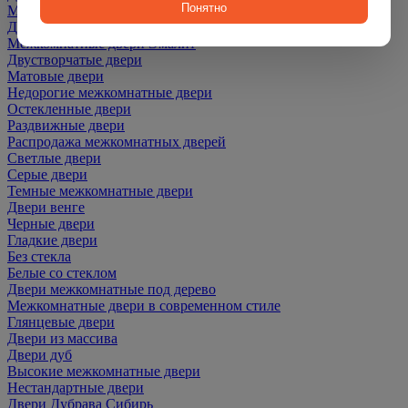
Понятно
Межкомнатные двери ПЭТ
Двери со скидкой
Межкомнатные двери Эмалит
Двустворчатые двери
Матовые двери
Недорогие межкомнатные двери
Остекленные двери
Раздвижные двери
Распродажа межкомнатных дверей
Светлые двери
Серые двери
Темные межкомнатные двери
Двери венге
Черные двери
Гладкие двери
Без стекла
Белые со стеклом
Двери межкомнатные под дерево
Межкомнатные двери в современном стиле
Глянцевые двери
Двери из массива
Двери дуб
Высокие межкомнатные двери
Нестандартные двери
Двери Дубрава Сибирь