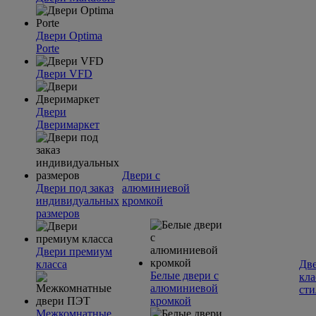
Двери Optima
Porte
Двери VFD
Двери
Дверимаркет
Двери с
Двери под заказ
алюминиевой
индивидуальных
кромкой
размеров
Двери премиум
класса
Две
Белые двери с
кла
алюминиевой
сти
кромкой
Межкомнатные