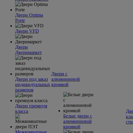
Двери Optima
Porte
Двери VFD
Двери
Дверимаркет
Двери с
Двери под заказ
алюминиевой
индивидуальных
кромкой
размеров
Двери премиум
класса
Две
Белые двери с
кла
алюминиевой
сти
кромкой
Межкомнатные