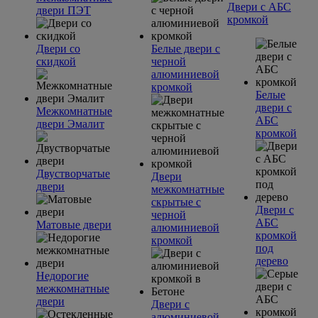
Двери с АБС
двери ПЭТ
кромкой
Двери со
Белые двери с
скидкой
черной
алюминиевой
кромкой
Белые
двери с
Межкомнатные
АБС
двери Эмалит
кромкой
Двустворчатые
Двери
двери
межкомнатные
скрытые с
Двери с
черной
АБС
Матовые двери
алюминиевой
кромкой
кромкой
под
дерево
Недорогие
межкомнатные
двери
Двери с
алюминиевой