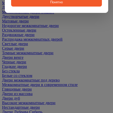
Понятно
Межкомнатные двери ПЭТ
Двери со скидкой
Межкомнатные двери Эмалит
Двустворчатые двери
Матовые двери
Недорогие межкомнатные двери
Остекленные двери
Раздвижные двери
Распродажа межкомнатных дверей
Светлые двери
Серые двери
Темные межкомнатные двери
Двери венге
Черные двери
Гладкие двери
Без стекла
Белые со стеклом
Двери межкомнатные под дерево
Межкомнатные двери в современном стиле
Глянцевые двери
Двери из массива
Двери дуб
Высокие межкомнатные двери
Нестандартные двери
Двери Дубрава Сибирь