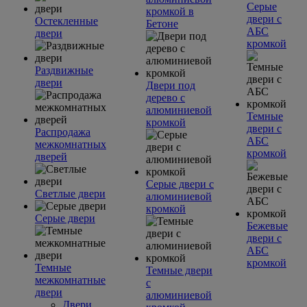
Серые
кромкой в
двери с
Остекленные
Бетоне
АБС
двери
кромкой
Раздвижные
двери
Двери под
дерево с
алюминиевой
Темные
кромкой
двери с
Распродажа
АБС
межкомнатных
кромкой
дверей
Серые двери с
Светлые двери
алюминиевой
кромкой
Серые двери
Бежевые
двери с
АБС
кромкой
Темные
Темные двери
межкомнатные
с
двери
алюминиевой
Двери