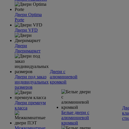
Двери Optima
Porte
Двери VFD
Двери
Дверимаркет
Двери с
Двери под заказ
алюминиевой
индивидуальных
кромкой
размеров
Двери премиум
класса
Две
Белые двери с
кла
алюминиевой
сти
кромкой
Межкомнатные