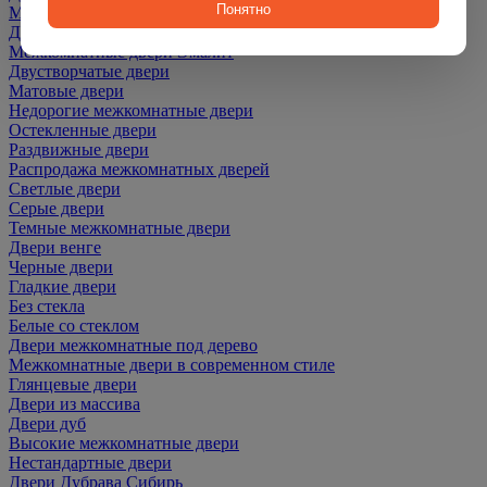
Понятно
Межкомнатные двери ПЭТ
Двери со скидкой
Межкомнатные двери Эмалит
Двустворчатые двери
Матовые двери
Недорогие межкомнатные двери
Остекленные двери
Раздвижные двери
Распродажа межкомнатных дверей
Светлые двери
Серые двери
Темные межкомнатные двери
Двери венге
Черные двери
Гладкие двери
Без стекла
Белые со стеклом
Двери межкомнатные под дерево
Межкомнатные двери в современном стиле
Глянцевые двери
Двери из массива
Двери дуб
Высокие межкомнатные двери
Нестандартные двери
Двери Дубрава Сибирь