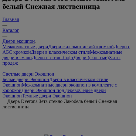
белый Снежная лиственница
Главная
—
Каталог
—
Двери экошпон
Межкомнатные двери
Двери с алюминиевой кромкой
Двери с
АБС кромкой
Двери в классическом стиле
Межкомнатные
двери в эмали
Двери в стиле Лофт
Двери (скрытые)
Хиты
продаж
—
Светлые двери Экошпон
Белые двери Экошпон
Двери в классическом стиле
Экошпон
Межкомнатные двери экошпон в комплекте с
коробкой
Двери Экошпон под дерево
Серые двери
Экошпон
Темные двери Экошпон
—
Дверь Dverona Зета стекло Лакобель белый Снежная
лиственница