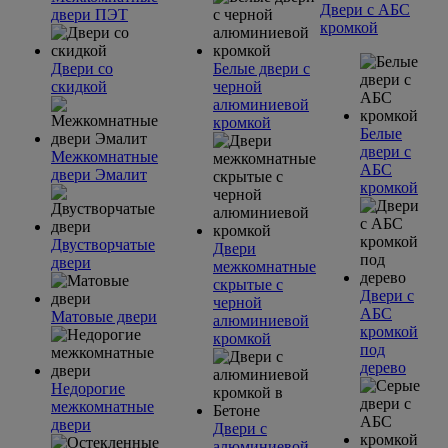
Двери с АБС
двери ПЭТ
кромкой
Двери со
Белые двери с
скидкой
черной
алюминиевой
кромкой
Белые
двери с
Межкомнатные
АБС
двери Эмалит
кромкой
Двустворчатые
Двери
двери
межкомнатные
скрытые с
Двери с
черной
АБС
Матовые двери
алюминиевой
кромкой
кромкой
под
дерево
Недорогие
межкомнатные
двери
Двери с
алюминиевой