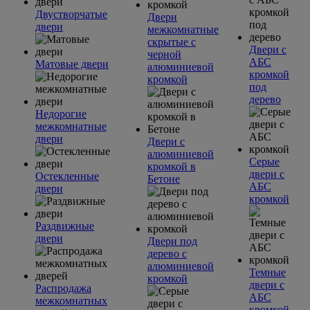
Двустворчатые
Двери
двери
межкомнатные
скрытые с
Двери с
черной
АБС
Матовые двери
алюминиевой
кромкой
кромкой
под
дерево
Недорогие
межкомнатные
двери
Двери с
алюминиевой
Серые
кромкой в
двери с
Остекленные
Бетоне
АБС
двери
кромкой
Раздвижные
двери
Двери под
дерево с
алюминиевой
Темные
кромкой
двери с
Распродажа
АБС
межкомнатных
кромкой