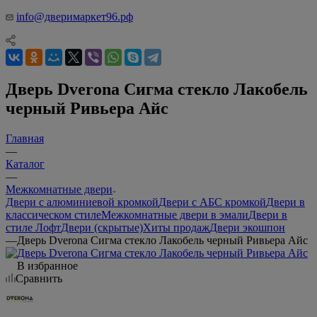
info@дверимаркет96.рф
Дверь Dverona Сигма стекло Лакобель
черный Ривьера Айс
Главная
—
Каталог
—
Межкомнатные двери
Двери с алюминиевой кромкой
Двери с АБС кромкой
Двери в
классическом стиле
Межкомнатные двери в эмали
Двери в
стиле Лофт
Двери (скрытые)
Хиты продаж
Двери экошпон
—
Дверь Dverona Сигма стекло Лакобель черный Ривьера Айс
В избранное
Сравнить
Цвет покрытия: