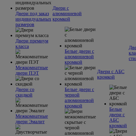
Двери с
Двери под заказ
алюминиевой
индивидуальных
кромкой
размеров
Двери премиум
класса
Две
Белые двери с
кла
алюминиевой
сти
кромкой
Межкомнатные
Двери с АБС
двери ПЭТ
кромкой
Двери со
Белые двери с
скидкой
черной
алюминиевой
кромкой
Белые
двери с
Межкомнатные
АБС
двери Эмалит
кромкой