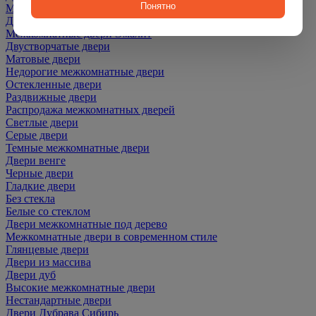
Понятно
Межкомнатные двери ПЭТ
Двери со скидкой
Межкомнатные двери Эмалит
Двустворчатые двери
Матовые двери
Недорогие межкомнатные двери
Остекленные двери
Раздвижные двери
Распродажа межкомнатных дверей
Светлые двери
Серые двери
Темные межкомнатные двери
Двери венге
Черные двери
Гладкие двери
Без стекла
Белые со стеклом
Двери межкомнатные под дерево
Межкомнатные двери в современном стиле
Глянцевые двери
Двери из массива
Двери дуб
Высокие межкомнатные двери
Нестандартные двери
Двери Дубрава Сибирь