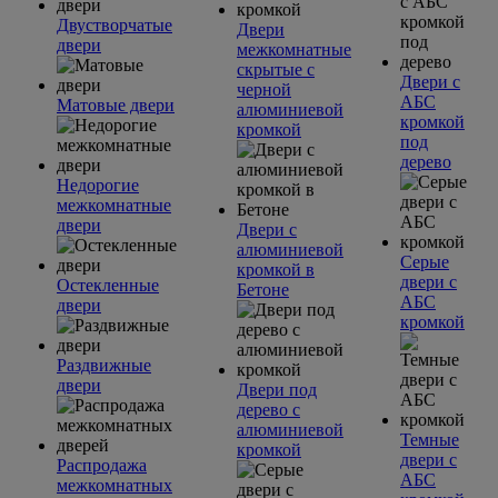
Двустворчатые
Двери
двери
межкомнатные
скрытые с
Двери с
черной
АБС
Матовые двери
алюминиевой
кромкой
кромкой
под
дерево
Недорогие
межкомнатные
двери
Двери с
алюминиевой
Серые
кромкой в
двери с
Остекленные
Бетоне
АБС
двери
кромкой
Раздвижные
двери
Двери под
дерево с
алюминиевой
Темные
кромкой
двери с
Распродажа
АБС
межкомнатных