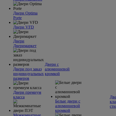
Двери Optima
Porte
Двери VFD
Двери
Дверимаркет
Двери с
Двери под заказ
алюминиевой
индивидуальных
кромкой
размеров
Двери премиум
класса
Две
Белые двери с
кла
алюминиевой
сти
кромкой
Межкомнатные