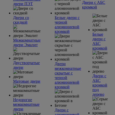
Двери с АБС
двери ПЭТ
кромкой
Двери со
Белые двери с
скидкой
черной
алюминиевой
кромкой
Белые
двери с
Межкомнатные
АБС
двери Эмалит
кромкой
Двустворчатые
Двери
двери
межкомнатные
скрытые с
Двери с
черной
АБС
Матовые двери
алюминиевой
кромкой
кромкой
под
дерево
Недорогие
межкомнатные
двери
Двери с
алюминиевой