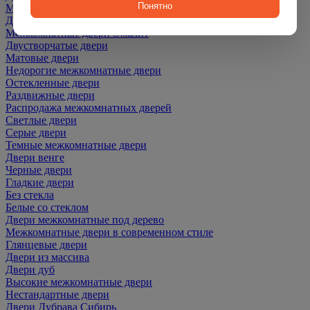
Понятно
Межкомнатные двери ПЭТ
Двери со скидкой
Межкомнатные двери Эмалит
Двустворчатые двери
Матовые двери
Недорогие межкомнатные двери
Остекленные двери
Раздвижные двери
Распродажа межкомнатных дверей
Светлые двери
Серые двери
Темные межкомнатные двери
Двери венге
Черные двери
Гладкие двери
Без стекла
Белые со стеклом
Двери межкомнатные под дерево
Межкомнатные двери в современном стиле
Глянцевые двери
Двери из массива
Двери дуб
Высокие межкомнатные двери
Нестандартные двери
Двери Дубрава Сибирь