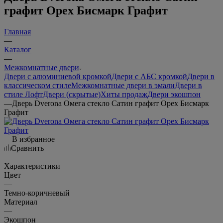
графит Орех Бисмарк Графит
Главная
—
Каталог
—
Межкомнатные двери
Двери с алюминиевой кромкой
Двери с АБС кромкой
Двери в
классическом стиле
Межкомнатные двери в эмали
Двери в
стиле Лофт
Двери (скрытые)
Хиты продаж
Двери экошпон
—
Дверь Dverona Омега стекло Сатин графит Орех Бисмарк
Графит
В избранное
Сравнить
Характеристики
Цвет
—
Темно-коричневый
Материал
—
Экошпон