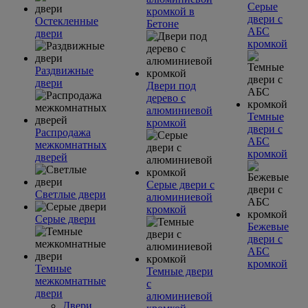
Серые
кромкой в
двери с
Остекленные
Бетоне
АБС
двери
кромкой
Раздвижные
двери
Двери под
дерево с
алюминиевой
Темные
кромкой
двери с
Распродажа
АБС
межкомнатных
кромкой
дверей
Серые двери с
Светлые двери
алюминиевой
кромкой
Серые двери
Бежевые
двери с
АБС
кромкой
Темные
Темные двери
межкомнатные
с
двери
алюминиевой
Двери