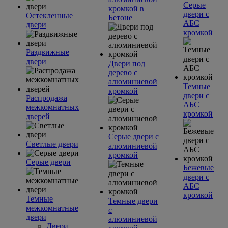
Серые
кромкой в
двери с
Остекленные
Бетоне
АБС
двери
кромкой
Раздвижные
двери
Двери под
дерево с
алюминиевой
Темные
кромкой
двери с
Распродажа
АБС
межкомнатных
кромкой
дверей
Серые двери с
Светлые двери
алюминиевой
кромкой
Серые двери
Бежевые
двери с
АБС
кромкой
Темные
Темные двери
межкомнатные
с
двери
алюминиевой
Двери