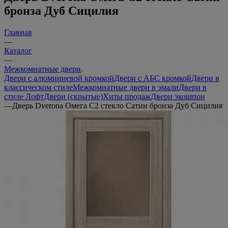
бронза Дуб Сицилия
Главная
—
Каталог
—
Межкомнатные двери
Двери с алюминиевой кромкой
Двери с АБС кромкой
Двери в
классическом стиле
Межкомнатные двери в эмали
Двери в
стиле Лофт
Двери (скрытые)
Хиты продаж
Двери экошпон
—
Дверь Dverona Омега С2 стекло Сатин бронза Дуб Сицилия