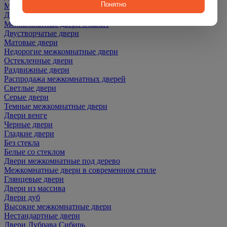
Понятно
Межкомнатные двери ПЭТ
Двери со скидкой
Межкомнатные двери Эмалит
Двустворчатые двери
Матовые двери
Недорогие межкомнатные двери
Остекленные двери
Раздвижные двери
Распродажа межкомнатных дверей
Светлые двери
Серые двери
Темные межкомнатные двери
Двери венге
Черные двери
Гладкие двери
Без стекла
Белые со стеклом
Двери межкомнатные под дерево
Межкомнатные двери в современном стиле
Глянцевые двери
Двери из массива
Двери дуб
Высокие межкомнатные двери
Нестандартные двери
Двери Дубрава Сибирь