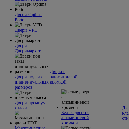
Двери Optima
Porte
Двери VFD
Двери
Дверимаркет
Двери с
Двери под заказ
алюминиевой
индивидуальных
кромкой
размеров
Двери премиум
класса
Две
Белые двери с
кла
алюминиевой
сти
кромкой
Межкомнатные