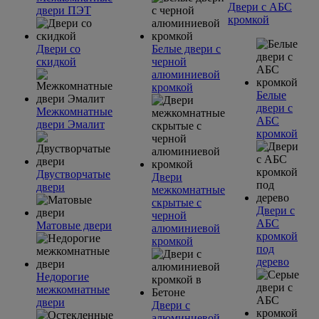
Двери с АБС
двери ПЭТ
кромкой
Двери со
Белые двери с
скидкой
черной
алюминиевой
кромкой
Белые
двери с
Межкомнатные
АБС
двери Эмалит
кромкой
Двустворчатые
Двери
двери
межкомнатные
скрытые с
Двери с
черной
АБС
Матовые двери
алюминиевой
кромкой
кромкой
под
дерево
Недорогие
межкомнатные
двери
Двери с
алюминиевой