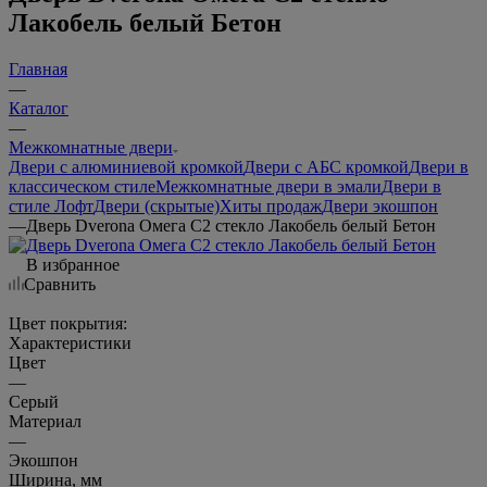
Лакобель белый Бетон
Главная
—
Каталог
—
Межкомнатные двери
Двери с алюминиевой кромкой
Двери с АБС кромкой
Двери в
классическом стиле
Межкомнатные двери в эмали
Двери в
стиле Лофт
Двери (скрытые)
Хиты продаж
Двери экошпон
—
Дверь Dverona Омега С2 стекло Лакобель белый Бетон
В избранное
Сравнить
Цвет покрытия:
Характеристики
Цвет
—
Серый
Материал
—
Экошпон
Ширина, мм