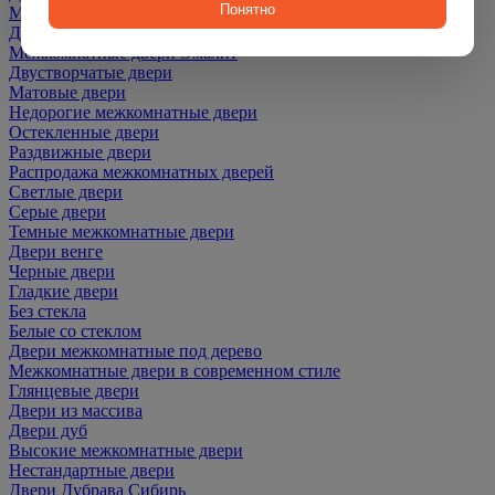
Понятно
Межкомнатные двери ПЭТ
Двери со скидкой
Межкомнатные двери Эмалит
Двустворчатые двери
Матовые двери
Недорогие межкомнатные двери
Остекленные двери
Раздвижные двери
Распродажа межкомнатных дверей
Светлые двери
Серые двери
Темные межкомнатные двери
Двери венге
Черные двери
Гладкие двери
Без стекла
Белые со стеклом
Двери межкомнатные под дерево
Межкомнатные двери в современном стиле
Глянцевые двери
Двери из массива
Двери дуб
Высокие межкомнатные двери
Нестандартные двери
Двери Дубрава Сибирь