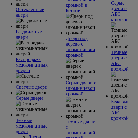
Серые
кромкой в
двери с
Остекленные
Бетоне
АБС
двери
кромкой
Раздвижные
двери
Двери под
дерево с
алюминиевой
Темные
кромкой
двери с
Распродажа
АБС
межкомнатных
кромкой
дверей
Серые двери с
Светлые двери
алюминиевой
кромкой
Серые двери
Бежевые
двери с
АБС
кромкой
Темные
Темные двери
межкомнатные
с
двери
алюминиевой
Двери