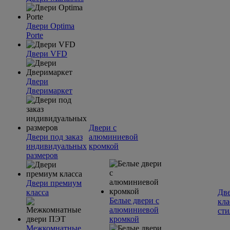
Двери Optima
Porte
Двери VFD
Двери
Дверимаркет
Двери с
Двери под заказ
алюминиевой
индивидуальных
кромкой
размеров
Двери премиум
класса
Две
Белые двери с
кла
алюминиевой
сти
кромкой
Межкомнатные