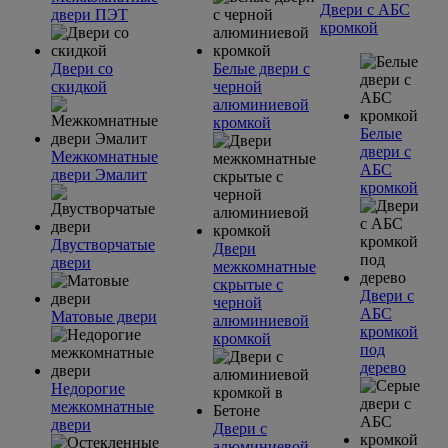
Двери с АБС
двери ПЭТ
кромкой
Двери со
Белые двери с
скидкой
черной
алюминиевой
кромкой
Белые
двери с
Межкомнатные
АБС
двери Эмалит
кромкой
Двустворчатые
Двери
двери
межкомнатные
скрытые с
Двери с
черной
АБС
Матовые двери
алюминиевой
кромкой
кромкой
под
дерево
Недорогие
межкомнатные
двери
Двери с
алюминиевой