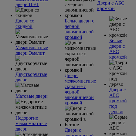
Двери с АБС
двери ПЭТ
кромкой
Двери со
Белые двери с
скидкой
черной
алюминиевой
кромкой
Белые
двери с
Межкомнатные
АБС
двери Эмалит
кромкой
Двустворчатые
Двери
двери
межкомнатные
скрытые с
Двери с
черной
АБС
Матовые двери
алюминиевой
кромкой
кромкой
под
дерево
Недорогие
межкомнатные
двери
Двери с
алюминиевой