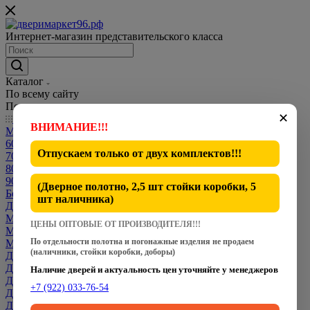
Интернет-магазин представительского класса
Каталог
По всему сайту
По каталогу
✕
Каталог
ВНИМАНИЕ!!!
Межкомнатные двери
600 мм
Отпускаем только от
двух комплектов
!!!
700 мм
800 мм
900 мм
(Дверное полотно, 2,5 шт стойки коробки, 5
Белые двери
шт наличника)
Двери CPL
Межкомнатные Двери Dverona
ЦЕНЫ ОПТОВЫЕ ОТ ПРОИЗВОДИТЕЛЯ!!!
Межкомнатные Двери Fly Doors
По отдельности полотна и погонажные изделия не продаем
Межкомнатные Двери Martdoors
(наличники, стойки коробки, доборы)
Двери Optima Porte
Двери VFD
Наличие дверей и актуальность цен уточняйте у менеджеров
Двери Дверимаркет
+7 (922) 033-76-54
Двери под заказ индивидуальных размеров
Двери премиум класса