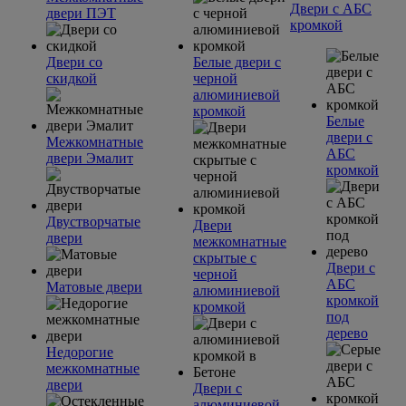
Двери с АБС
двери ПЭТ
кромкой
Двери со
Белые двери с
скидкой
черной
алюминиевой
кромкой
Белые
двери с
Межкомнатные
АБС
двери Эмалит
кромкой
Двустворчатые
Двери
двери
межкомнатные
скрытые с
Двери с
черной
АБС
Матовые двери
алюминиевой
кромкой
кромкой
под
дерево
Недорогие
межкомнатные
двери
Двери с
алюминиевой