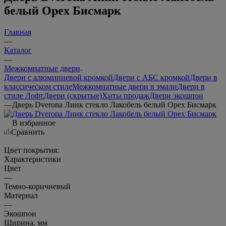
белый Орех Бисмарк
Главная
—
Каталог
—
Межкомнатные двери
Двери с алюминиевой кромкой
Двери с АБС кромкой
Двери в
классическом стиле
Межкомнатные двери в эмали
Двери в
стиле Лофт
Двери (скрытые)
Хиты продаж
Двери экошпон
—
Дверь Dverona Линк стекло Лакобель белый Орех Бисмарк
В избранное
Сравнить
Цвет покрытия:
Характеристики
Цвет
—
Темно-коричневый
Материал
—
Экошпон
Ширина, мм