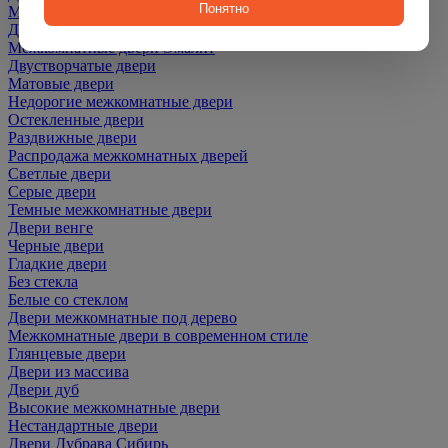
Понятно
Межкомнатные двери ПЭТ
Двери со скидкой
Межкомнатные двери Эмалит
Двустворчатые двери
Матовые двери
Недорогие межкомнатные двери
Остекленные двери
Раздвижные двери
Распродажа межкомнатных дверей
Светлые двери
Серые двери
Темные межкомнатные двери
Двери венге
Черные двери
Гладкие двери
Без стекла
Белые со стеклом
Двери межкомнатные под дерево
Межкомнатные двери в современном стиле
Глянцевые двери
Двери из массива
Двери дуб
Высокие межкомнатные двери
Нестандартные двери
Двери Дубрава Сибирь