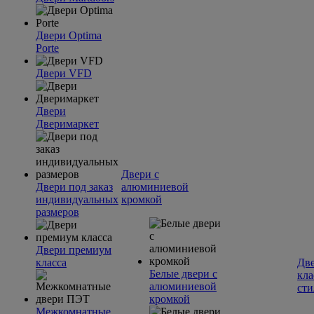
Двери Optima
Porte
Двери VFD
Двери
Дверимаркет
Двери с
Двери под заказ
алюминиевой
индивидуальных
кромкой
размеров
Двери премиум
класса
Две
Белые двери с
кла
алюминиевой
сти
кромкой
Межкомнатные