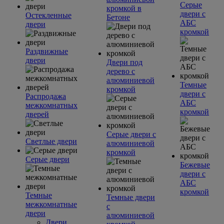
Серые
кромкой в
двери с
Остекленные
Бетоне
АБС
двери
кромкой
Раздвижные
двери
Двери под
дерево с
алюминиевой
Темные
кромкой
двери с
Распродажа
АБС
межкомнатных
кромкой
дверей
Серые двери с
Светлые двери
алюминиевой
кромкой
Серые двери
Бежевые
двери с
АБС
кромкой
Темные
Темные двери
межкомнатные
с
двери
алюминиевой
Двери