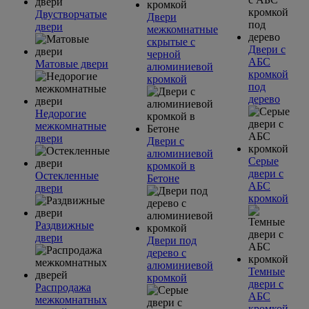
Двустворчатые
Двери
двери
межкомнатные
скрытые с
Двери с
черной
АБС
Матовые двери
алюминиевой
кромкой
кромкой
под
дерево
Недорогие
межкомнатные
двери
Двери с
алюминиевой
Серые
кромкой в
двери с
Остекленные
Бетоне
АБС
двери
кромкой
Раздвижные
двери
Двери под
дерево с
алюминиевой
Темные
кромкой
двери с
Распродажа
АБС
межкомнатных
кромкой