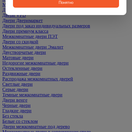
Понятно
Межкомнатные Двери Martdoors
Двери Optima Porte
Двери VFD
Двери Дверимаркет
Двери под заказ индивидуальных размеров
Двери премиум класса
Межкомнатные двери ПЭТ
Двери со скидкой
Межкомнатные двери Эмалит
Двустворчатые двери
Матовые двери
Недорогие межкомнатные двери
Остекленные двери
Раздвижные двери
Распродажа межкомнатных дверей
Светлые двери
Серые двери
Темные межкомнатные двери
Двери венге
Черные двери
Гладкие двери
Без стекла
Белые со стеклом
Двери межкомнатные под дерево
Межкомнатные двери в современном стиле