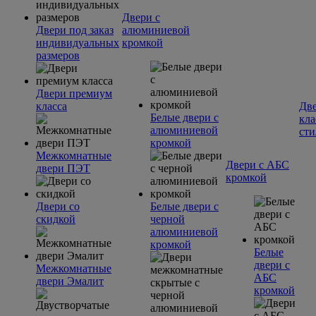
Двери с
Двери под заказ
алюминиевой
индивидуальных
кромкой
размеров
Двери премиум
класса
Две
Белые двери с
кла
алюминиевой
сти
кромкой
Межкомнатные
Двери с АБС
двери ПЭТ
кромкой
Двери со
Белые двери с
скидкой
черной
алюминиевой
кромкой
Белые
двери с
Межкомнатные
АБС
двери Эмалит
кромкой