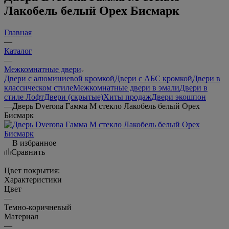
Лакобель белый Орех Бисмарк
Главная
—
Каталог
—
Межкомнатные двери
Двери с алюминиевой кромкой
Двери с АБС кромкой
Двери в
классическом стиле
Межкомнатные двери в эмали
Двери в
стиле Лофт
Двери (скрытые)
Хиты продаж
Двери экошпон
—
Дверь Dverona Гамма М стекло Лакобель белый Орех
Бисмарк
В избранное
Сравнить
Цвет покрытия:
Характеристики
Цвет
—
Темно-коричневый
Материал
—