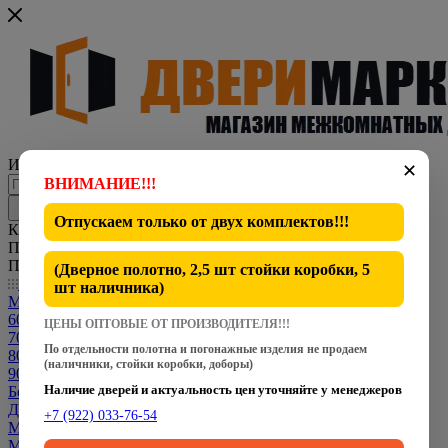
Интернет-магазин представительского класса
✕
ВНИМАНИЕ!!!
Отпускаем только от
двух комплектов
!!!
Каталог
По всему сайту
По каталогу
(Дверное полотно, 2,5 шт стойки коробки, 5
Каталог
шт наличника)
Межкомнатные двери
600 мм
ЦЕНЫ ОПТОВЫЕ ОТ ПРОИЗВОДИТЕЛЯ!!!
700 мм
По отдельности полотна и погонажные изделия не продаем
800 мм
(наличники, стойки коробки, доборы)
900 мм
Наличие дверей и актуальность цен уточняйте у менеджеров
Белые двери
Двери CPL
+7 (922) 033-76-54
Межкомнатные Двери Dverona
Межкомнатные Двери Fly Doors