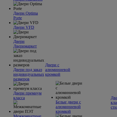
Двери Optima
Porte
Двери VFD
Двери
Дверимаркет
Двери с
Двери под заказ
алюминиевой
индивидуальных
кромкой
размеров
Двери премиум
класса
Две
Белые двери с
кла
алюминиевой
сти
кромкой
Межкомнатные