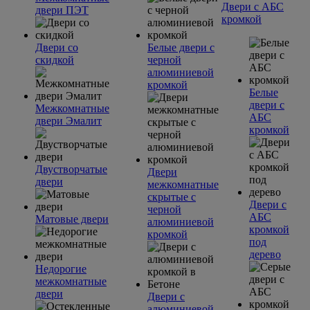
Двери с АБС
двери ПЭТ
кромкой
Двери со
Белые двери с
скидкой
черной
алюминиевой
кромкой
Белые
двери с
Межкомнатные
АБС
двери Эмалит
кромкой
Двустворчатые
Двери
двери
межкомнатные
скрытые с
Двери с
черной
АБС
Матовые двери
алюминиевой
кромкой
кромкой
под
дерево
Недорогие
межкомнатные
двери
Двери с
алюминиевой