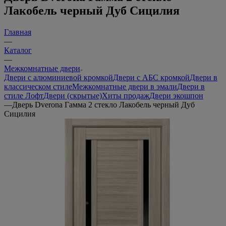
Лакобель черный Дуб Сицилия
Главная
—
Каталог
—
Межкомнатные двери
Двери с алюминиевой кромкой
Двери с АБС кромкой
Двери в
классическом стиле
Межкомнатные двери в эмали
Двери в
стиле Лофт
Двери (скрытые)
Хиты продаж
Двери экошпон
—
Дверь Dverona Гамма 2 стекло Лакобель черный Дуб
Сицилия