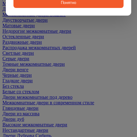
Понятно
Межкомнатные двери ПЭТ
Двери со скидкой
Межкомнатные двери Эмалит
Двустворчатые двери
Матовые двери
Недорогие межкомнатные двери
Остекленные двери
Раздвижные двери
Распродажа межкомнатных дверей
Светлые двери
Серые двери
Темные межкомнатные двери
Двери венге
Черные двери
Гладкие двери
Без стекла
Белые со стеклом
Двери межкомнатные под дерево
Межкомнатные двери в современном стиле
Глянцевые двери
Двери из массива
Двери дуб
Высокие межкомнатные двери
Нестандартные двери
Двери Дубрава Сибирь