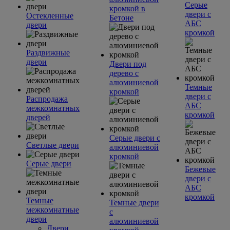
Серые
кромкой в
двери с
Остекленные
Бетоне
АБС
двери
кромкой
Раздвижные
двери
Двери под
дерево с
алюминиевой
Темные
кромкой
двери с
Распродажа
АБС
межкомнатных
кромкой
дверей
Серые двери с
Светлые двери
алюминиевой
кромкой
Серые двери
Бежевые
двери с
АБС
кромкой
Темные
Темные двери
межкомнатные
с
двери
алюминиевой
Двери