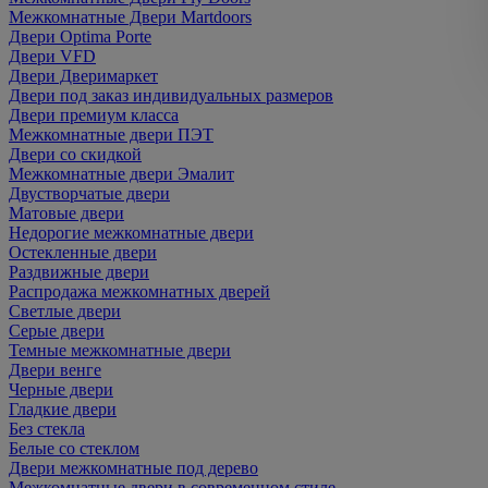
Межкомнатные Двери Martdoors
Двери Optima Porte
Двери VFD
Двери Дверимаркет
Двери под заказ индивидуальных размеров
Двери премиум класса
Межкомнатные двери ПЭТ
Двери со скидкой
Межкомнатные двери Эмалит
Двустворчатые двери
Матовые двери
Недорогие межкомнатные двери
Остекленные двери
Раздвижные двери
Распродажа межкомнатных дверей
Светлые двери
Серые двери
Темные межкомнатные двери
Двери венге
Черные двери
Гладкие двери
Без стекла
Белые со стеклом
Двери межкомнатные под дерево
Межкомнатные двери в современном стиле