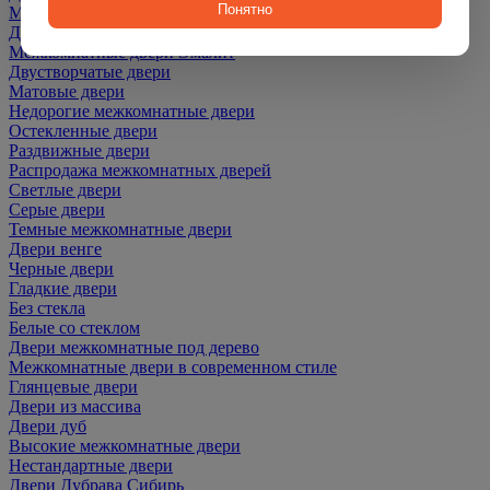
Понятно
Межкомнатные двери ПЭТ
Двери со скидкой
Межкомнатные двери Эмалит
Двустворчатые двери
Матовые двери
Недорогие межкомнатные двери
Остекленные двери
Раздвижные двери
Распродажа межкомнатных дверей
Светлые двери
Серые двери
Темные межкомнатные двери
Двери венге
Черные двери
Гладкие двери
Без стекла
Белые со стеклом
Двери межкомнатные под дерево
Межкомнатные двери в современном стиле
Глянцевые двери
Двери из массива
Двери дуб
Высокие межкомнатные двери
Нестандартные двери
Двери Дубрава Сибирь