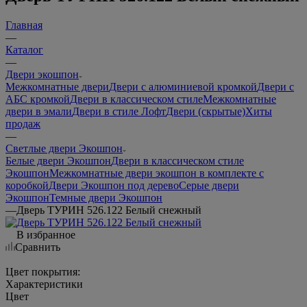
Главная
—
Каталог
—
Двери экошпон
Межкомнатные двери
Двери с алюминиевой кромкой
Двери с
АБС кромкой
Двери в классическом стиле
Межкомнатные
двери в эмали
Двери в стиле Лофт
Двери (скрытые)
Хиты
продаж
—
Светлые двери Экошпон
Белые двери Экошпон
Двери в классическом стиле
Экошпон
Межкомнатные двери экошпон в комплекте с
коробкой
Двери Экошпон под дерево
Серые двери
Экошпон
Темные двери Экошпон
—
Дверь ТУРИН 526.122 Белый снежный
В избранное
Сравнить
Цвет покрытия:
Характеристики
Цвет