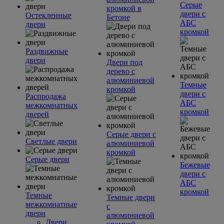
Серые
кромкой в
двери с
Остекленные
Бетоне
АБС
двери
кромкой
Раздвижные
двери
Двери под
дерево с
алюминиевой
Темные
кромкой
двери с
Распродажа
АБС
межкомнатных
кромкой
дверей
Серые двери с
Светлые двери
алюминиевой
кромкой
Серые двери
Бежевые
двери с
АБС
кромкой
Темные
Темные двери
межкомнатные
с
двери
алюминиевой
Двери