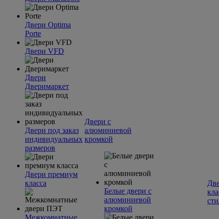
Двери Optima
Porte
Двери VFD
Двери
Дверимаркет
Двери с
Двери под заказ
алюминиевой
индивидуальных
кромкой
размеров
Двери премиум
класса
Две
Белые двери с
кла
алюминиевой
сти
кромкой
Межкомнатные