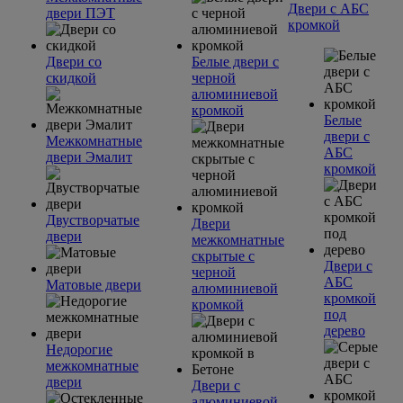
Двери с АБС
двери ПЭТ
кромкой
Двери со
Белые двери с
скидкой
черной
алюминиевой
кромкой
Белые
двери с
Межкомнатные
АБС
двери Эмалит
кромкой
Двустворчатые
Двери
двери
межкомнатные
скрытые с
Двери с
черной
АБС
Матовые двери
алюминиевой
кромкой
кромкой
под
дерево
Недорогие
межкомнатные
двери
Двери с
алюминиевой