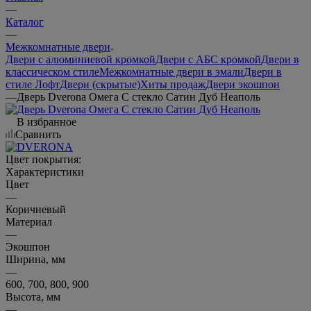
—
Каталог
—
Межкомнатные двери
Двери с алюминиевой кромкой
Двери с АБС кромкой
Двери в
классическом стиле
Межкомнатные двери в эмали
Двери в
стиле Лофт
Двери (скрытые)
Хиты продаж
Двери экошпон
—
Дверь Dverona Омега С стекло Сатин Дуб Неаполь
В избранное
Сравнить
Цвет покрытия:
Характеристики
Цвет
—
Коричневый
Материал
—
Экошпон
Ширина, мм
—
600, 700, 800, 900
Высота, мм
—