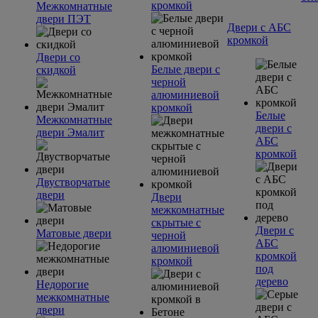
кромкой
Межкомнатные
двери ПЭТ
Двери с АБС
кромкой
Двери со
Белые двери с
скидкой
черной
алюминиевой
кромкой
Белые
Межкомнатные
двери с
двери Эмалит
АБС
кромкой
Двустворчатые
двери
Двери
межкомнатные
скрытые с
Двери с
Матовые двери
черной
АБС
алюминиевой
кромкой
кромкой
под
дерево
Недорогие
межкомнатные
двери