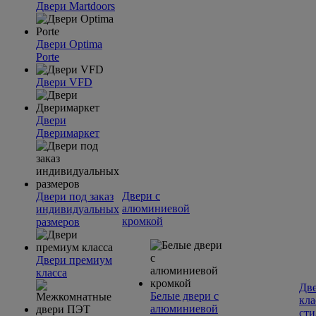
Двери Martdoors
Двери Optima
Porte
Двери VFD
Двери
Дверимаркет
Двери с
Двери под заказ
алюминиевой
индивидуальных
кромкой
размеров
Двери премиум
класса
Две
Белые двери с
кла
алюминиевой
сти