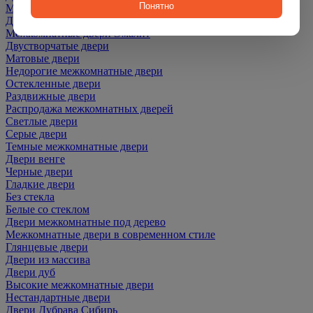
Понятно
Межкомнатные двери ПЭТ
Двери со скидкой
Межкомнатные двери Эмалит
Двустворчатые двери
Матовые двери
Недорогие межкомнатные двери
Остекленные двери
Раздвижные двери
Распродажа межкомнатных дверей
Светлые двери
Серые двери
Темные межкомнатные двери
Двери венге
Черные двери
Гладкие двери
Без стекла
Белые со стеклом
Двери межкомнатные под дерево
Межкомнатные двери в современном стиле
Глянцевые двери
Двери из массива
Двери дуб
Высокие межкомнатные двери
Нестандартные двери
Двери Дубрава Сибирь