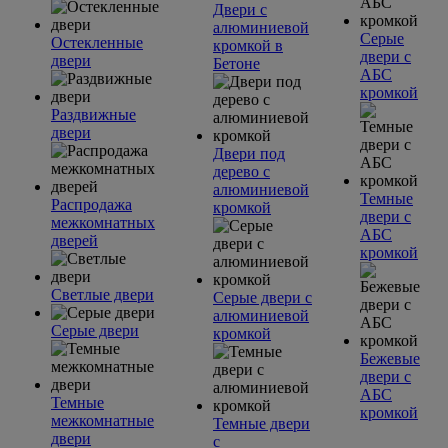
Двери с
алюминиевой
Серые
Остекленные
кромкой в
двери с
двери
Бетоне
АБС
кромкой
Раздвижные
двери
Двери под
дерево с
алюминиевой
Темные
Распродажа
кромкой
двери с
межкомнатных
АБС
дверей
кромкой
Светлые двери
Серые двери с
алюминиевой
Серые двери
кромкой
Бежевые
двери с
АБС
Темные
кромкой
межкомнатные
Темные двери
двери
с