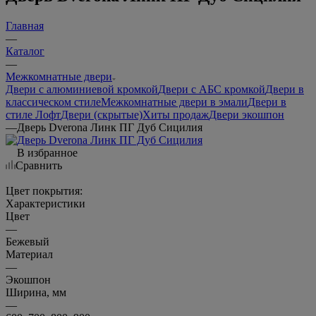
Главная
—
Каталог
—
Межкомнатные двери
Двери с алюминиевой кромкой
Двери с АБС кромкой
Двери в
классическом стиле
Межкомнатные двери в эмали
Двери в
стиле Лофт
Двери (скрытые)
Хиты продаж
Двери экошпон
—
Дверь Dverona Линк ПГ Дуб Сицилия
В избранное
Сравнить
Цвет покрытия:
Характеристики
Цвет
—
Бежевый
Материал
—
Экошпон
Ширина, мм
—