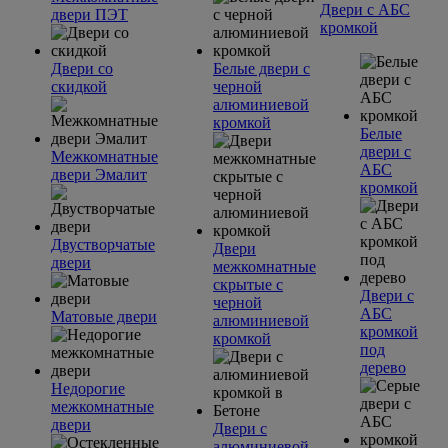
Двери с АБС
двери ПЭТ
кромкой
Двери со
Белые двери с
скидкой
черной
алюминиевой
кромкой
Белые
двери с
Межкомнатные
АБС
двери Эмалит
кромкой
Двустворчатые
Двери
двери
межкомнатные
скрытые с
Двери с
черной
АБС
Матовые двери
алюминиевой
кромкой
кромкой
под
дерево
Недорогие
межкомнатные
двери
Двери с
алюминиевой