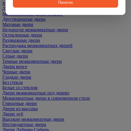
Понятно
Межкомнатные двери ПЭТ
Двери со скидкой
Межкомнатные двери Эмалит
Двустворчатые двери
Матовые двери
Недорогие межкомнатные двери
Остекленные двери
Раздвижные двери
Распродажа межкомнатных дверей
Светлые двери
Серые двери
Темные межкомнатные двери
Двери венге
Черные двери
Гладкие двери
Без стекла
Белые со стеклом
Двери межкомнатные под дерево
Межкомнатные двери в современном стиле
Глянцевые двери
Двери из массива
Двери дуб
Высокие межкомнатные двери
Нестандартные двери
Двери Дубрава Сибирь