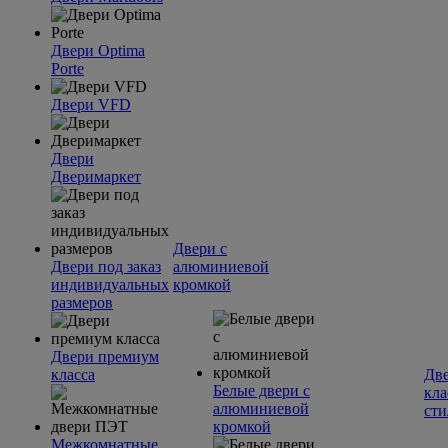
Двери Optima
Porte
Двери VFD
Двери
Дверимаркет
Двери с
Двери под заказ
алюминиевой
индивидуальных
кромкой
размеров
Двери премиум
класса
Две
Белые двери с
кла
алюминиевой
сти
кромкой
Межкомнатные