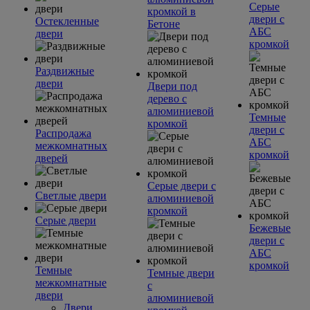
Серые
кромкой в
двери с
Остекленные
Бетоне
АБС
двери
кромкой
Раздвижные
двери
Двери под
дерево с
алюминиевой
Темные
кромкой
двери с
Распродажа
АБС
межкомнатных
кромкой
дверей
Серые двери с
Светлые двери
алюминиевой
кромкой
Серые двери
Бежевые
двери с
АБС
кромкой
Темные
Темные двери
межкомнатные
с
двери
алюминиевой
Двери