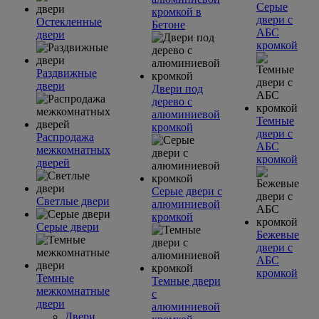
Серые
кромкой в
двери с
Остекленные
Бетоне
АБС
двери
кромкой
Раздвижные
двери
Двери под
дерево с
алюминиевой
Темные
кромкой
двери с
Распродажа
АБС
межкомнатных
кромкой
дверей
Серые двери с
Светлые двери
алюминиевой
кромкой
Серые двери
Бежевые
двери с
АБС
кромкой
Темные
Темные двери
межкомнатные
с
двери
алюминиевой
Двери