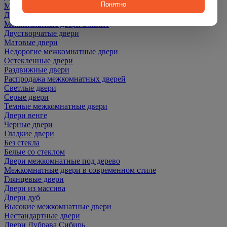
Понятно
Межкомнатные двери ПЭТ
Двери со скидкой
Межкомнатные двери Эмалит
Двустворчатые двери
Матовые двери
Недорогие межкомнатные двери
Остекленные двери
Раздвижные двери
Распродажа межкомнатных дверей
Светлые двери
Серые двери
Темные межкомнатные двери
Двери венге
Черные двери
Гладкие двери
Без стекла
Белые со стеклом
Двери межкомнатные под дерево
Межкомнатные двери в современном стиле
Глянцевые двери
Двери из массива
Двери дуб
Высокие межкомнатные двери
Нестандартные двери
Двери Дубрава Сибирь