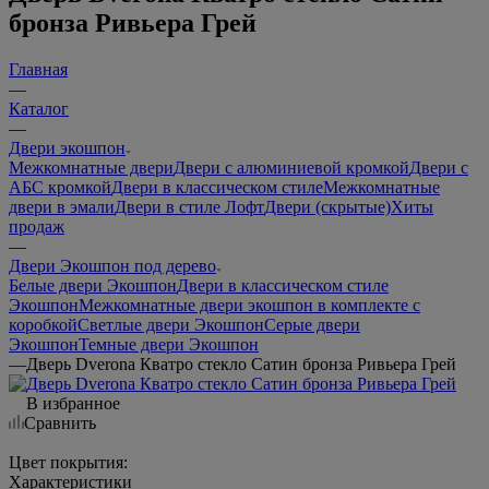
бронза Ривьера Грей
Главная
—
Каталог
—
Двери экошпон
Межкомнатные двери
Двери с алюминиевой кромкой
Двери с
АБС кромкой
Двери в классическом стиле
Межкомнатные
двери в эмали
Двери в стиле Лофт
Двери (скрытые)
Хиты
продаж
—
Двери Экошпон под дерево
Белые двери Экошпон
Двери в классическом стиле
Экошпон
Межкомнатные двери экошпон в комплекте с
коробкой
Светлые двери Экошпон
Серые двери
Экошпон
Темные двери Экошпон
—
Дверь Dverona Кватро стекло Сатин бронза Ривьера Грей
В избранное
Сравнить
Цвет покрытия:
Характеристики