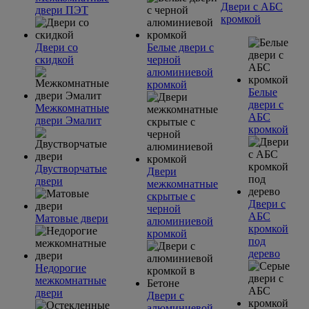
Двери с АБС
двери ПЭТ
кромкой
Двери со
Белые двери с
скидкой
черной
алюминиевой
кромкой
Белые
двери с
Межкомнатные
АБС
двери Эмалит
кромкой
Двустворчатые
Двери
двери
межкомнатные
скрытые с
Двери с
черной
АБС
Матовые двери
алюминиевой
кромкой
кромкой
под
дерево
Недорогие
межкомнатные
двери
Двери с
алюминиевой