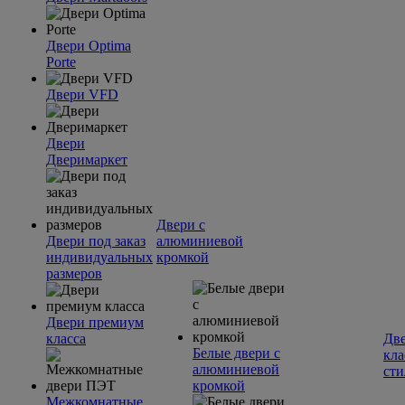
Двери Optima
Porte
Двери VFD
Двери
Дверимаркет
Двери с
Двери под заказ
алюминиевой
индивидуальных
кромкой
размеров
Двери премиум
класса
Две
Белые двери с
кла
алюминиевой
сти
кромкой
Межкомнатные