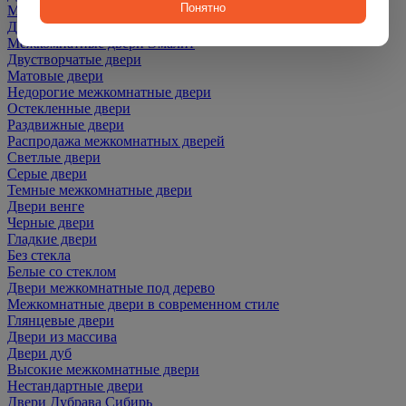
Понятно
Межкомнатные двери ПЭТ
Двери со скидкой
Межкомнатные двери Эмалит
Двустворчатые двери
Матовые двери
Недорогие межкомнатные двери
Остекленные двери
Раздвижные двери
Распродажа межкомнатных дверей
Светлые двери
Серые двери
Темные межкомнатные двери
Двери венге
Черные двери
Гладкие двери
Без стекла
Белые со стеклом
Двери межкомнатные под дерево
Межкомнатные двери в современном стиле
Глянцевые двери
Двери из массива
Двери дуб
Высокие межкомнатные двери
Нестандартные двери
Двери Дубрава Сибирь