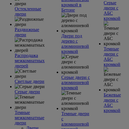
Серые
кромкой в
двери с
Остекленные
Бетоне
АБС
двери
кромкой
Раздвижные
двери
Двери под
дерево с
алюминиевой
Темные
кромкой
двери с
Распродажа
АБС
межкомнатных
кромкой
дверей
Серые двери с
Светлые двери
алюминиевой
кромкой
Серые двери
Бежевые
двери с
АБС
кромкой
Темные
Темные двери
межкомнатные
с
двери
алюминиевой
Двери