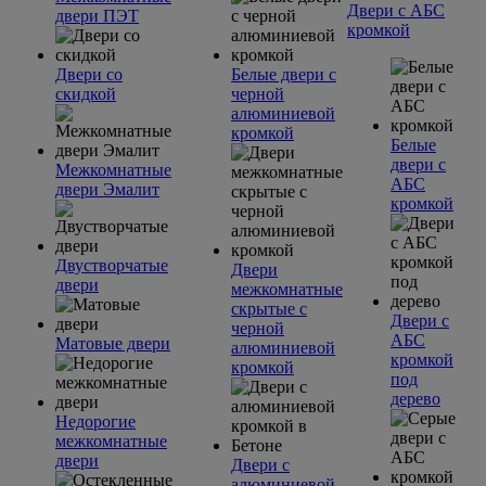
Двери с АБС
двери ПЭТ
кромкой
Двери со
Белые двери с
скидкой
черной
алюминиевой
кромкой
Белые
двери с
Межкомнатные
АБС
двери Эмалит
кромкой
Двустворчатые
Двери
двери
межкомнатные
скрытые с
Двери с
черной
АБС
Матовые двери
алюминиевой
кромкой
кромкой
под
дерево
Недорогие
межкомнатные
двери
Двери с
алюминиевой