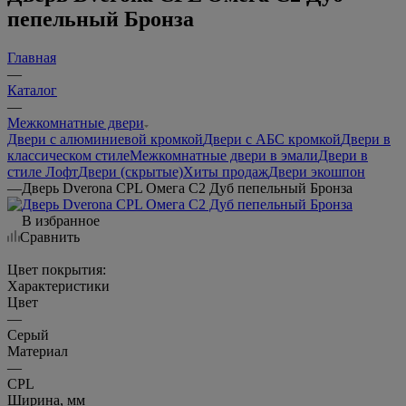
пепельный Бронза
Главная
—
Каталог
—
Межкомнатные двери
Двери с алюминиевой кромкой
Двери с АБС кромкой
Двери в
классическом стиле
Межкомнатные двери в эмали
Двери в
стиле Лофт
Двери (скрытые)
Хиты продаж
Двери экошпон
—
Дверь Dverona CPL Омега С2 Дуб пепельный Бронза
В избранное
Сравнить
Цвет покрытия:
Характеристики
Цвет
—
Серый
Материал
—
CPL
Ширина, мм