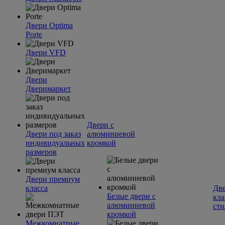
Двери Optima
Porte
Двери VFD
Двери
Дверимаркет
Двери с
Двери под заказ
алюминиевой
индивидуальных
кромкой
размеров
Двери премиум
класса
Две
Белые двери с
кла
алюминиевой
сти
кромкой
Межкомнатные